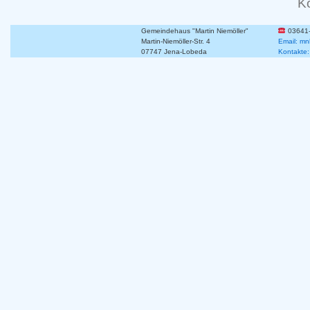
K
Gemeindehaus "Martin Niemöller"
03641
Martin-Niemöller-Str. 4
Email: mn
07747 Jena-Lobeda
Kontakte