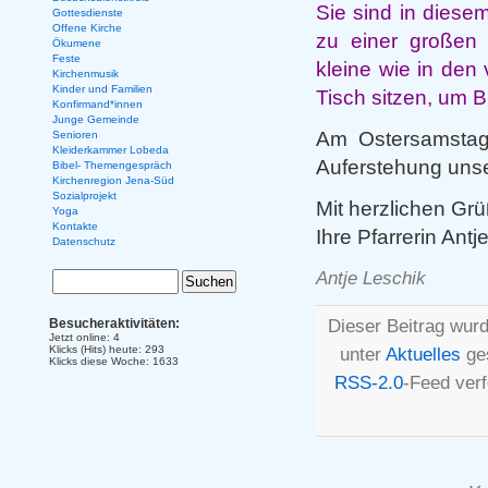
Sie sind in diese
Gottesdienste
Offene Kirche
zu einer großen
Ökumene
Feste
kleine wie in den
Kirchenmusik
Kinder und Familien
Tisch sitzen, um 
Konfirmand*innen
Junge Gemeinde
Am Ostersamstag,
Senioren
Kleiderkammer Lobeda
Auferstehung unse
Bibel- Themengespräch
Kirchenregion Jena-Süd
Sozialprojekt
Mit herzlichen Grü
Yoga
Kontakte
Ihre Pfarrerin Antj
Datenschutz
Antje Leschik
Dieser Beitrag wurd
Besucheraktivitäten:
Jetzt online: 4
Klicks (Hits) heute: 293
unter
Aktuelles
ges
Klicks diese Woche: 1633
RSS-2.0
-Feed ver