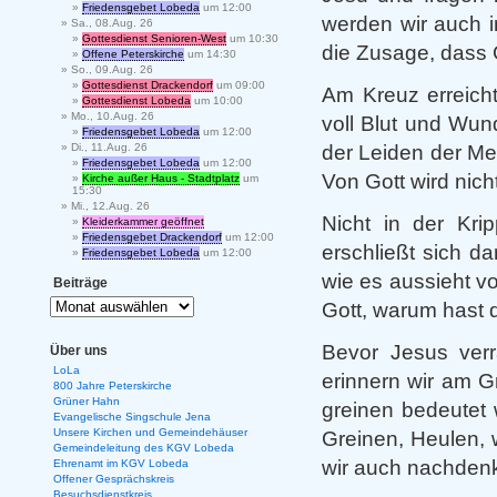
Friedensgebet Lobeda
um 12:00
werden wir auch i
Sa., 08.Aug. 26
Gottesdienst Senioren-West
um 10:30
die Zusage, dass G
Offene Peterskirche
um 14:30
So., 09.Aug. 26
Gottesdienst Drackendorf
um 09:00
Am Kreuz erreicht
Gottesdienst Lobeda
um 10:00
Mo., 10.Aug. 26
voll Blut und Wund
Friedensgebet Lobeda
um 12:00
der Leiden der Me
Di., 11.Aug. 26
Friedensgebet Lobeda
um 12:00
Von Gott wird nic
Kirche außer Haus - Stadtplatz
um
15:30
Mi., 12.Aug. 26
Nicht in der Kr
Kleiderkammer geöffnet
Friedensgebet Drackendorf
um 12:00
erschließt sich d
Friedensgebet Lobeda
um 12:00
wie es aussieht v
Beiträge
Gott, warum hast 
Bevor Jesus verra
Über uns
LoLa
erinnern wir am G
800 Jahre Peterskirche
Grüner Hahn
greinen bedeutet
Evangelische Singschule Jena
Unsere Kirchen und Gemeindehäuser
Greinen, Heulen, 
Gemeindeleitung des KGV Lobeda
wir auch nachden
Ehrenamt im KGV Lobeda
Offener Gesprächskreis
Besuchsdienstkreis