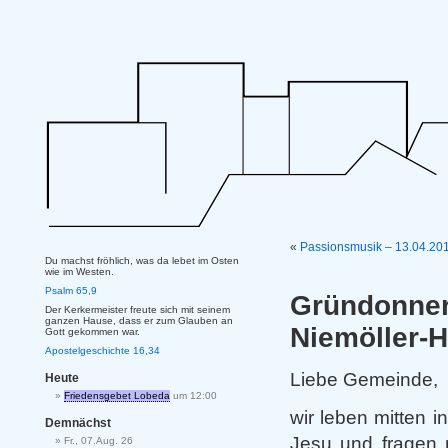
«
Passionsmusik – 13.04.201
Du machst fröhlich, was da lebet im Osten
wie im Westen.
Psalm 65,9
Gründonn
Der Kerkermeister freute sich mit seinem
ganzen Hause, dass er zum Glauben an
Niemöller-
Gott gekommen war.
Apostelgeschichte 16,34
Liebe Gemeinde,
Heute
Friedensgebet Lobeda
um 12:00
wir leben mitten 
Demnächst
Jesu und fragen 
Fr., 07.Aug. 26