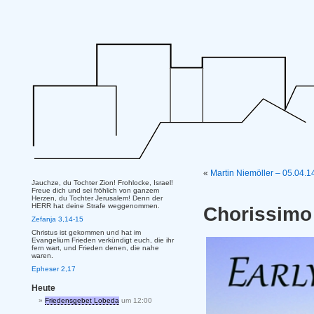
«
Martin Niemöller – 05.04.
Jauchze, du Tochter Zion! Frohlocke, Israel!
Freue dich und sei fröhlich von ganzem
Herzen, du Tochter Jerusalem! Denn der
HERR hat deine Strafe weggenommen.
Chorissimo 
Zefanja 3,14-15
Christus ist gekommen und hat im
Evangelium Frieden verkündigt euch, die ihr
fern wart, und Frieden denen, die nahe
waren.
Epheser 2,17
Heute
Friedensgebet Lobeda
um 12:00