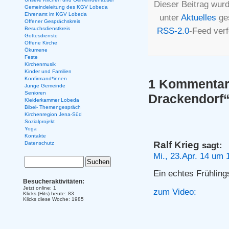
Dieser Beitrag wurd
Gemeindeleitung des KGV Lobeda
Ehrenamt im KGV Lobeda
unter
Aktuelles
ges
Offener Gesprächskreis
Besuchsdienstkreis
RSS-2.0
-Feed ver
Gottesdienste
Offene Kirche
Ökumene
Feste
Kirchenmusik
Kinder und Familien
Konfirmand*innen
1 Kommentar 
Junge Gemeinde
Senioren
Drackendorf
Kleiderkammer Lobeda
Bibel- Themengespräch
Kirchenregion Jena-Süd
Sozialprojekt
Yoga
Kontakte
Ralf Krieg
Datenschutz
sagt:
Mi., 23.Apr. 14 um 
Ein echtes Frühlin
Besucheraktivitäten:
Jetzt online: 1
zum Video:
Klicks (Hits) heute: 83
Klicks diese Woche: 1985