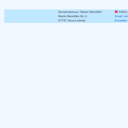
Gemeindehaus "Martin Niemöller"
03641
Martin-Niemöller-Str. 4
Email: mn
07747 Jena-Lobeda
Kontakte