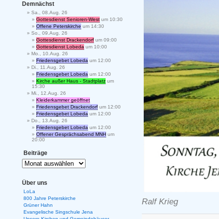
Demnächst
Sa., 08.Aug. 26
Gottesdienst Senioren-West
um 10:30
Offene Peterskirche
um 14:30
So., 09.Aug. 26
Gottesdienst Drackendorf
um 09:00
Gottesdienst Lobeda
um 10:00
Mo., 10.Aug. 26
Friedensgebet Lobeda
um 12:00
Di., 11.Aug. 26
Friedensgebet Lobeda
um 12:00
Kirche außer Haus - Stadtplatz
um
15:30
Mi., 12.Aug. 26
Kleiderkammer geöffnet
Friedensgebet Drackendorf
um 12:00
Friedensgebet Lobeda
um 12:00
Do., 13.Aug. 26
Friedensgebet Lobeda
um 12:00
Offener Gesprächsabend MNH
um
20:00
Beiträge
Über uns
LoLa
800 Jahre Peterskirche
Ralf Krieg
Grüner Hahn
Evangelische Singschule Jena
Unsere Kirchen und Gemeindehäuser