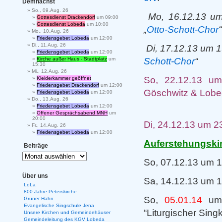
Demnächst
So., 09.Aug. 26
Mo, 16.12.13 um
Gottesdienst Drackendorf
um 09:00
Gottesdienst Lobeda
um 10:00
„
Otto-Schott-Chor
“
Mo., 10.Aug. 26
Friedensgebet Lobeda
um 12:00
Di., 11.Aug. 26
Di, 17.12.13 um 1
Friedensgebet Lobeda
um 12:00
Schott-Chor
“
Kirche außer Haus - Stadtplatz
um
15:30
Mi., 12.Aug. 26
So, 22.12.13 
Kleiderkammer geöffnet
Friedensgebet Drackendorf
um 12:00
Göschwitz & Lob
Friedensgebet Lobeda
um 12:00
Do., 13.Aug. 26
und dem 
Friedensgebet Lobeda
um 12:00
Offener Gesprächsabend MNH
um
20:00
Di, 24.12.13 um 2
Fr., 14.Aug. 26
Friedensgebet Lobeda
um 12:00
Auferstehungski
Beiträge
So, 07.12.13 um 1
Über uns
Sa, 14.12.13 um 1
LoLa
800 Jahre Peterskirche
So,
05.01.14
um 
Grüner Hahn
Evangelische Singschule Jena
“Liturgischer Sing
Unsere Kirchen und Gemeindehäuser
Gemeindeleitung des KGV Lobeda