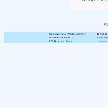
K
Gemeindehaus "Martin Niemöller"
03641
Martin-Niemöller-Str. 4
Email: mn
07747 Jena-Lobeda
Kontakte