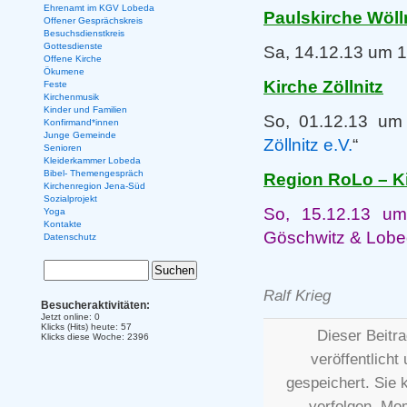
Ehrenamt im KGV Lobeda
Paulskirche Wöll
Offener Gesprächskreis
Besuchsdienstkreis
Gottesdienste
Sa, 14.12.13 um 1
Offene Kirche
Ökumene
Kirche Zöllnitz
Feste
Kirchenmusik
Kinder und Familien
So, 01.12.13 um
Konfirmand*innen
Junge Gemeinde
Zöllnitz e.V.
“
Senioren
Kleiderkammer Lobeda
Bibel- Themengespräch
Region RoLo – K
Kirchenregion Jena-Süd
Sozialprojekt
So, 15.12.13 um
Yoga
Kontakte
Göschwitz & Lob
Datenschutz
und dem 
Ralf Krieg
Besucheraktivitäten:
Jetzt online: 0
Klicks (Hits) heute: 57
Dieser Beitr
Klicks diese Woche: 2396
veröffentlicht
gespeichert. Sie
verfolgen. Mo