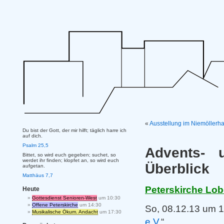
«
Ausstellung im Niemöllerh
Du bist der Gott, der mir hilft; täglich harre ich
auf dich.
Psalm 25,5
Advents- 
Bittet, so wird euch gegeben; suchet, so
werdet ihr finden; klopfet an, so wird euch
Überblick
aufgetan.
Matthäus 7,7
Peterskirche Lob
Heute
Gottesdienst Senioren-West
um 10:30
Offene Peterskirche
um 14:30
So, 08.12.13 um 1
Musikalische Ökum. Andacht
um 17:30
e.V
.“