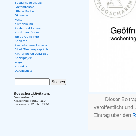
Besuchsdienstkreis
Gottesdienste
Offene Kirche
Ökumene
Feste
Kirchenmusik
Kinder und Familien
Konfirmand*innen
Junge Gemeinde
Senioren
Kleiderkammer Lobeda
Bibel- Themengespräch
Kirchenregion Jena-Süd
Sozialprojekt
Yoga
Kontakte
Datenschutz
Besucheraktivitäten:
Jetzt online: 0
Dieser Beitr
Klicks (Hits) heute: 110
Klicks diese Woche: 2855
veröffentlicht und
Eintrag über den
R