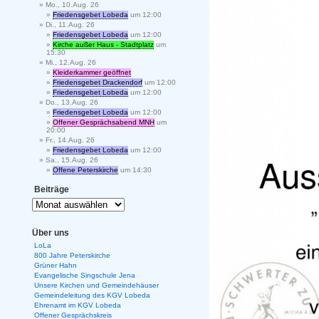
Mo., 10.Aug. 26
Friedensgebet Lobeda
um 12:00
Di., 11.Aug. 26
Friedensgebet Lobeda
um 12:00
Kirche außer Haus - Stadtplatz
um
15:30
Mi., 12.Aug. 26
Kleiderkammer geöffnet
Friedensgebet Drackendorf
um 12:00
Friedensgebet Lobeda
um 12:00
Do., 13.Aug. 26
Friedensgebet Lobeda
um 12:00
Offener Gesprächsabend MNH
um
20:00
Fr., 14.Aug. 26
Friedensgebet Lobeda
um 12:00
Sa., 15.Aug. 26
Offene Peterskirche
um 14:30
Beiträge
Über uns
LoLa
800 Jahre Peterskirche
Grüner Hahn
Evangelische Singschule Jena
Unsere Kirchen und Gemeindehäuser
Gemeindeleitung des KGV Lobeda
Ehrenamt im KGV Lobeda
Offener Gesprächskreis