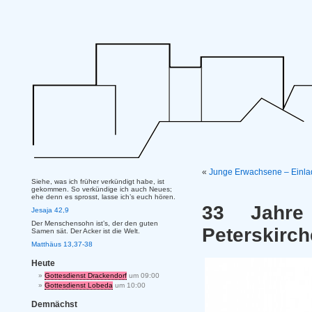
«
Junge Erwachsene – Einla
Siehe, was ich früher verkündigt habe, ist
gekommen. So verkündige ich auch Neues;
ehe denn es sprosst, lasse ich’s euch hören.
33 Jahre
Jesaja 42,9
Der Menschensohn ist’s, der den guten
Peterskirc
Samen sät. Der Acker ist die Welt.
Matthäus 13,37-38
Heute
Gottesdienst Drackendorf
um 09:00
Gottesdienst Lobeda
um 10:00
Demnächst