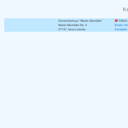
K
Gemeindehaus "Martin Niemöller"
03641
Martin-Niemöller-Str. 4
Email: mn
07747 Jena-Lobeda
Kontakte