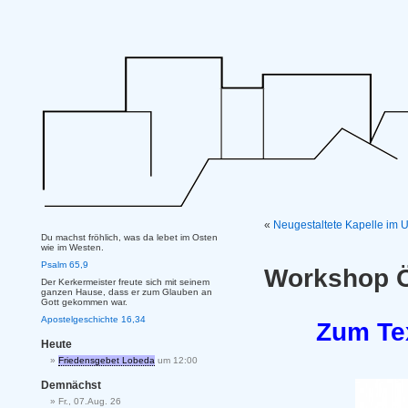
«
Neugestaltete Kapelle im U
Du machst fröhlich, was da lebet im Osten
wie im Westen.
Psalm 65,9
Workshop Ö
Der Kerkermeister freute sich mit seinem
ganzen Hause, dass er zum Glauben an
Gott gekommen war.
Apostelgeschichte 16,34
Zum Tex
Heute
Friedensgebet Lobeda
um 12:00
Demnächst
Fr., 07.Aug. 26