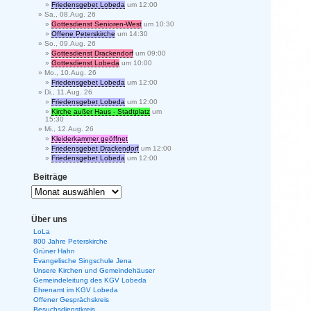
Friedensgebet Lobeda
um 12:00
Sa., 08.Aug. 26
Gottesdienst Senioren-West
um 10:30
Offene Peterskirche
um 14:30
So., 09.Aug. 26
Gottesdienst Drackendorf
um 09:00
Gottesdienst Lobeda
um 10:00
Mo., 10.Aug. 26
Friedensgebet Lobeda
um 12:00
Di., 11.Aug. 26
Friedensgebet Lobeda
um 12:00
Kirche außer Haus - Stadtplatz
um
15:30
Mi., 12.Aug. 26
Kleiderkammer geöffnet
Friedensgebet Drackendorf
um 12:00
Friedensgebet Lobeda
um 12:00
Beiträge
Über uns
LoLa
800 Jahre Peterskirche
Grüner Hahn
Evangelische Singschule Jena
Unsere Kirchen und Gemeindehäuser
Gemeindeleitung des KGV Lobeda
Ehrenamt im KGV Lobeda
Offener Gesprächskreis
Besuchsdienstkreis