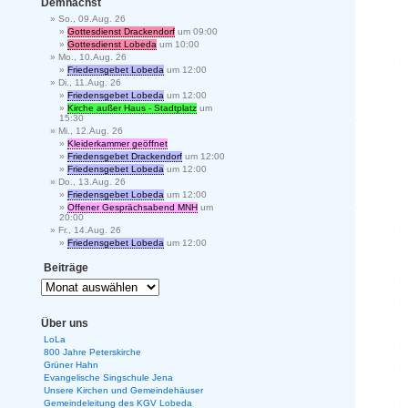
Demnächst
So., 09.Aug. 26
Gottesdienst Drackendorf
um 09:00
Gottesdienst Lobeda
um 10:00
Mo., 10.Aug. 26
Friedensgebet Lobeda
um 12:00
Di., 11.Aug. 26
Friedensgebet Lobeda
um 12:00
Kirche außer Haus - Stadtplatz
um
15:30
Mi., 12.Aug. 26
Kleiderkammer geöffnet
Friedensgebet Drackendorf
um 12:00
Friedensgebet Lobeda
um 12:00
Do., 13.Aug. 26
Friedensgebet Lobeda
um 12:00
Offener Gesprächsabend MNH
um
20:00
Fr., 14.Aug. 26
Friedensgebet Lobeda
um 12:00
Beiträge
Über uns
LoLa
800 Jahre Peterskirche
Grüner Hahn
Evangelische Singschule Jena
Unsere Kirchen und Gemeindehäuser
Gemeindeleitung des KGV Lobeda