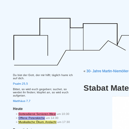
«
30- Jahre Martin-Niemölle
Du bist der Gott, der mir hilft; täglich harre ich
auf dich.
Psalm 25,5
Stabat Mate
Bittet, so wird euch gegeben; suchet, so
werdet ihr finden; klopfet an, so wird euch
aufgetan.
Matthäus 7,7
Heute
Gottesdienst Senioren-West
um 10:30
Offene Peterskirche
um 14:30
Musikalische Ökum. Andacht
um 17:30