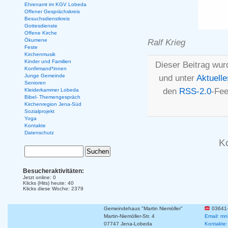
Ehrenamt im KGV Lobeda
Offener Gesprächskreis
Besuchsdienstkreis
Gottesdienste
Offene Kirche
Ökumene
Ralf Krieg
Feste
Kirchenmusik
Kinder und Familien
Dieser Beitrag wur
Konfirmand*innen
Junge Gemeinde
und unter
Aktuelle
Senioren
den
RSS-2.0
-Fee
Kleiderkammer Lobeda
Bibel- Themengespräch
Kirchenregion Jena-Süd
Sozialprojekt
Yoga
Kontakte
Datenschutz
K
Besucheraktivitäten:
Jetzt online: 0
Klicks (Hits) heute: 40
Klicks diese Woche: 2379
Gemeindehaus "Martin Niemöller"
03641
Martin-Niemöller-Str. 4
Email: mn
07747 Jena-Lobeda
Kontakte