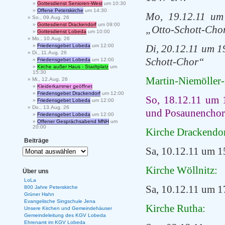
Gottesdienst Senioren-West
um 10:30
Offene Peterskirche
um 14:30
Mo, 19.12.11 um
So., 09.Aug. 26
Gottesdienst Drackendorf
um 09:00
„Otto-Schott-Cho
Gottesdienst Lobeda
um 10:00
Mo., 10.Aug. 26
Friedensgebet Lobeda
um 12:00
Di, 20.12.11 um 1
Di., 11.Aug. 26
Schott-Chor“
Friedensgebet Lobeda
um 12:00
Kirche außer Haus - Stadtplatz
um
15:30
Martin-Niemöller
Mi., 12.Aug. 26
Kleiderkammer geöffnet
Friedensgebet Drackendorf
um 12:00
So, 18.12.11 um 
Friedensgebet Lobeda
um 12:00
Do., 13.Aug. 26
und Posaunenchor
Friedensgebet Lobeda
um 12:00
Offener Gesprächsabend MNH
um
20:00
Kirche Drackendor
Beiträge
Sa, 10.12.11 um 1
Kirche Wöllnitz:
Über uns
LoLa
Sa, 10.12.11 um 1
800 Jahre Peterskirche
Grüner Hahn
Evangelische Singschule Jena
Kirche Rutha:
Unsere Kirchen und Gemeindehäuser
Gemeindeleitung des KGV Lobeda
Ehrenamt im KGV Lobeda