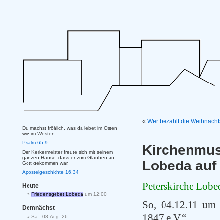
«
Wer bezahlt die Weihnacht
Du machst fröhlich, was da lebet im Osten
wie im Westen.
Psalm 65,9
Kirchenmu
Der Kerkermeister freute sich mit seinem
ganzen Hause, dass er zum Glauben an
Lobeda auf 
Gott gekommen war.
Apostelgeschichte 16,34
Peterskirche Lobe
Heute
Friedensgebet Lobeda
um 12:00
So, 04.12.11 u
Demnächst
1847 e.V.“
Sa., 08.Aug. 26