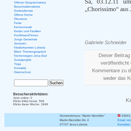
Sa, 03.12.11 u
Offener Gesprächskreis
Besuchsdienstkreis
„Chorissimo“ aus 
Gottesdienste
Offene Kirche
Ökumene
Feste
Kirchenmusik
Kinder und Familien
Konfirmand*innen
Junge Gemeinde
Gabriele Schneider
Senioren
Kleiderkammer Lobeda
Bibel- Themengespräch
Dieser Beitra
Kirchenregion Jena-Süd
Sozialprojekt
veröffentlicht
Yoga
Kontakte
Kommentare zu d
Datenschutz
weder das K
Besucheraktivitäten:
Jetzt online: 0
K
Klicks (Hits) heute: 509
Klicks diese Woche: 1849
Gemeindehaus "Martin Niemöller"
03641
Martin-Niemöller-Str. 4
Email: mn
07747 Jena-Lobeda
Kontakte