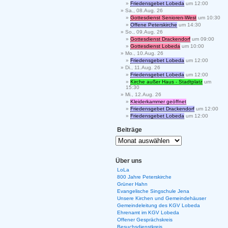
Friedensgebet Lobeda
um 12:00
Sa., 08.Aug. 26
Gottesdienst Senioren-West
um 10:30
Offene Peterskirche
um 14:30
So., 09.Aug. 26
Gottesdienst Drackendorf
um 09:00
Gottesdienst Lobeda
um 10:00
Mo., 10.Aug. 26
Friedensgebet Lobeda
um 12:00
Di., 11.Aug. 26
Friedensgebet Lobeda
um 12:00
Kirche außer Haus - Stadtplatz
um
15:30
Mi., 12.Aug. 26
Kleiderkammer geöffnet
Friedensgebet Drackendorf
um 12:00
Friedensgebet Lobeda
um 12:00
Beiträge
Über uns
LoLa
800 Jahre Peterskirche
Grüner Hahn
Evangelische Singschule Jena
Unsere Kirchen und Gemeindehäuser
Gemeindeleitung des KGV Lobeda
Ehrenamt im KGV Lobeda
Offener Gesprächskreis
Besuchsdienstkreis