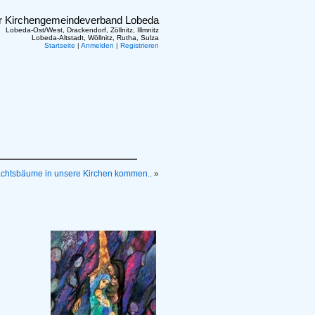
er Kirchengemeindeverband Lobeda
Lobeda-Ost/West, Drackendorf, Zöllnitz, Illmnitz
Lobeda-Altstadt, Wöllnitz, Rutha, Sulza
Startseite
|
Anmelden
|
Registrieren
chtsbäume in unsere Kirchen kommen..
»