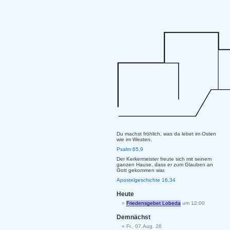
Du machst fröhlich, was da lebet im Osten
wie im Westen.
Psalm 65,9
Der Kerkermeister freute sich mit seinem
ganzen Hause, dass er zum Glauben an
Gott gekommen war.
Apostelgeschichte 16,34
Heute
Friedensgebet Lobeda
um 12:00
Demnächst
Fr., 07.Aug. 26