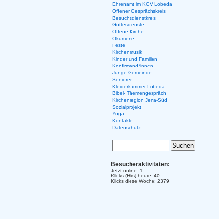
Ehrenamt im KGV Lobeda
Offener Gesprächskreis
Besuchsdienstkreis
Gottesdienste
Offene Kirche
Ökumene
Feste
Kirchenmusik
Kinder und Familien
Konfirmand*innen
Junge Gemeinde
Senioren
Kleiderkammer Lobeda
Bibel- Themengespräch
Kirchenregion Jena-Süd
Sozialprojekt
Yoga
Kontakte
Datenschutz
Besucheraktivitäten:
Jetzt online: 1
Klicks (Hits) heute: 40
Klicks diese Woche: 2379