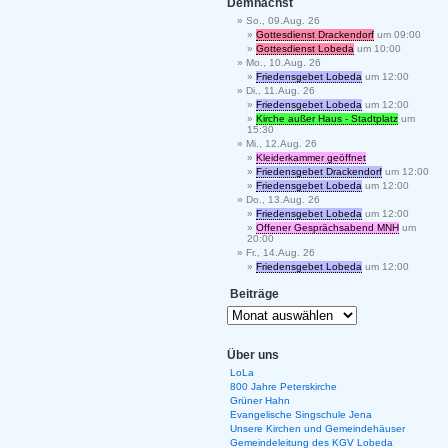
Demnächst
So., 09.Aug. 26
Gottesdienst Drackendorf
um 09:00
Gottesdienst Lobeda
um 10:00
Mo., 10.Aug. 26
Friedensgebet Lobeda
um 12:00
Di., 11.Aug. 26
Friedensgebet Lobeda
um 12:00
Kirche außer Haus - Stadtplatz
um
15:30
Mi., 12.Aug. 26
Kleiderkammer geöffnet
Friedensgebet Drackendorf
um 12:00
Friedensgebet Lobeda
um 12:00
Do., 13.Aug. 26
Friedensgebet Lobeda
um 12:00
Offener Gesprächsabend MNH
um
20:00
Fr., 14.Aug. 26
Friedensgebet Lobeda
um 12:00
Beiträge
Über uns
LoLa
800 Jahre Peterskirche
Grüner Hahn
Evangelische Singschule Jena
Unsere Kirchen und Gemeindehäuser
Gemeindeleitung des KGV Lobeda