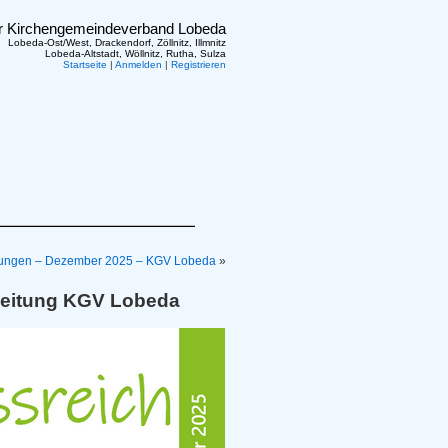
er Kirchengemeindeverband Lobeda
Lobeda-Ost/West, Drackendorf, Zöllnitz, Illmnitz
Lobeda-Altstadt, Wöllnitz, Rutha, Sulza
Startseite
|
Anmelden
|
Registrieren
ltungen – Dezember 2025 – KGV Lobeda
»
zeitung KGV Lobeda