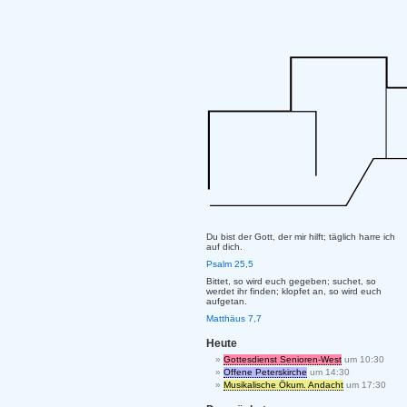
Du bist der Gott, der mir hilft; täglich harre ich
auf dich.
Psalm 25,5
Bittet, so wird euch gegeben; suchet, so
werdet ihr finden; klopfet an, so wird euch
aufgetan.
Matthäus 7,7
Heute
Gottesdienst Senioren-West
um 10:30
Offene Peterskirche
um 14:30
Musikalische Ökum. Andacht
um 17:30