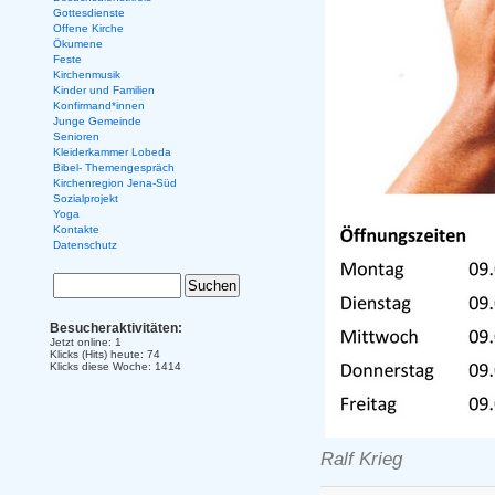
Gottesdienste
Offene Kirche
Ökumene
Feste
Kirchenmusik
Kinder und Familien
Konfirmand*innen
Junge Gemeinde
Senioren
Kleiderkammer Lobeda
Bibel- Themengespräch
Kirchenregion Jena-Süd
Sozialprojekt
Yoga
Kontakte
Datenschutz
Besucheraktivitäten:
Jetzt online: 1
Klicks (Hits) heute: 74
Klicks diese Woche: 1414
Ralf Krieg