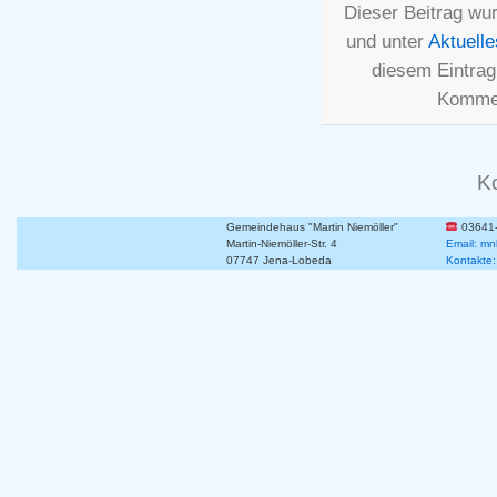
Dieser Beitrag wu
und unter
Aktuelle
diesem Eintra
Kommen
K
Gemeindehaus "Martin Niemöller"
03641
Martin-Niemöller-Str. 4
Email: mn
07747 Jena-Lobeda
Kontakte