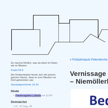
«
Frühjahrsputz Peterskirche
Du machst fröhlich, was da lebet im Osten
wie im Westen.
Psalm 65,9
Vernissage
Der Kerkermeister freute sich mit seinem
ganzen Hause, dass er zum Glauben an
– Niemölle
Gott gekommen war.
Apostelgeschichte 16,34
Heute
Friedensgebet Lobeda
um 12:00
Demnächst
Fr., 07.Aug. 26