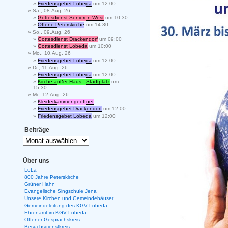
Friedensgebet Lobeda
um 12:00
Sa., 08.Aug. 26
Gottesdienst Senioren-West
um 10:30
Offene Peterskirche
um 14:30
So., 09.Aug. 26
Gottesdienst Drackendorf
um 09:00
Gottesdienst Lobeda
um 10:00
Mo., 10.Aug. 26
Friedensgebet Lobeda
um 12:00
Di., 11.Aug. 26
Friedensgebet Lobeda
um 12:00
Kirche außer Haus - Stadtplatz
um
15:30
Mi., 12.Aug. 26
Kleiderkammer geöffnet
Friedensgebet Drackendorf
um 12:00
Friedensgebet Lobeda
um 12:00
Beiträge
Über uns
LoLa
800 Jahre Peterskirche
Grüner Hahn
Evangelische Singschule Jena
Unsere Kirchen und Gemeindehäuser
Gemeindeleitung des KGV Lobeda
Ehrenamt im KGV Lobeda
Offener Gesprächskreis
Besuchsdienstkreis