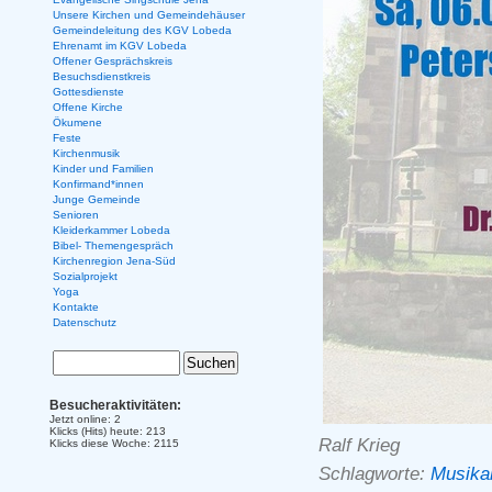
Unsere Kirchen und Gemeindehäuser
Gemeindeleitung des KGV Lobeda
Ehrenamt im KGV Lobeda
Offener Gesprächskreis
Besuchsdienstkreis
Gottesdienste
Offene Kirche
Ökumene
Feste
Kirchenmusik
Kinder und Familien
Konfirmand*innen
Junge Gemeinde
Senioren
Kleiderkammer Lobeda
Bibel- Themengespräch
Kirchenregion Jena-Süd
Sozialprojekt
Yoga
Kontakte
Datenschutz
Besucheraktivitäten:
Jetzt online: 2
Klicks (Hits) heute: 213
Ralf Krieg
Klicks diese Woche: 2115
Schlagworte:
Musika