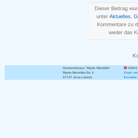
Dieser Beitrag wur
unter
Aktuelles
,
G
Kommentare zu d
weder das K
K
Gemeindehaus "Martin Niemöller"
03641
Martin-Niemöller-Str. 4
Email: mn
07747 Jena-Lobeda
Kontakte