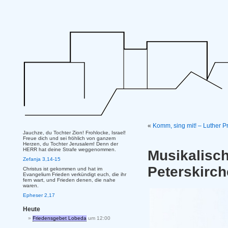
«
Komm, sing mit! – Luther P
Jauchze, du Tochter Zion! Frohlocke, Israel!
Freue dich und sei fröhlich von ganzem
Herzen, du Tochter Jerusalem! Denn der
HERR hat deine Strafe weggenommen.
Musikalis
Zefanja 3,14-15
Peterskirc
Christus ist gekommen und hat im
Evangelium Frieden verkündigt euch, die ihr
fern wart, und Frieden denen, die nahe
waren.
Epheser 2,17
Heute
Friedensgebet Lobeda
um 12:00