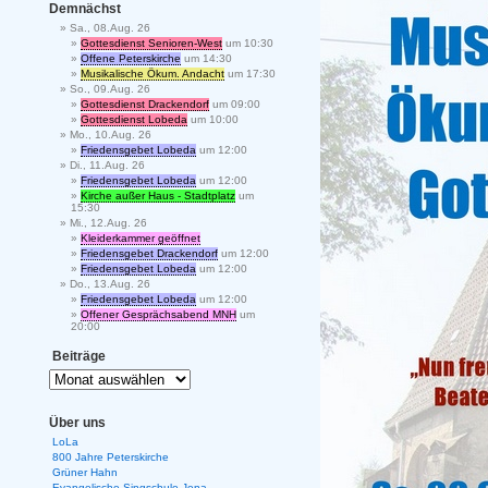
Demnächst
Sa., 08.Aug. 26
Gottesdienst Senioren-West
um 10:30
Offene Peterskirche
um 14:30
Musikalische Ökum. Andacht
um 17:30
So., 09.Aug. 26
Gottesdienst Drackendorf
um 09:00
Gottesdienst Lobeda
um 10:00
Mo., 10.Aug. 26
Friedensgebet Lobeda
um 12:00
Di., 11.Aug. 26
Friedensgebet Lobeda
um 12:00
Kirche außer Haus - Stadtplatz
um
15:30
Mi., 12.Aug. 26
Kleiderkammer geöffnet
Friedensgebet Drackendorf
um 12:00
Friedensgebet Lobeda
um 12:00
Do., 13.Aug. 26
Friedensgebet Lobeda
um 12:00
Offener Gesprächsabend MNH
um
20:00
Beiträge
Über uns
LoLa
800 Jahre Peterskirche
Grüner Hahn
Evangelische Singschule Jena