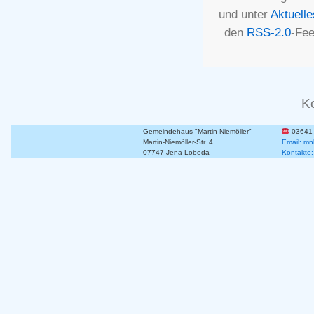
und unter
Aktuelle
den
RSS-2.0
-Fee
K
Gemeindehaus "Martin Niemöller"
03641
Martin-Niemöller-Str. 4
Email: mn
07747 Jena-Lobeda
Kontakte