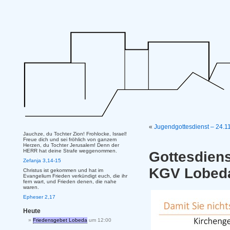
«
Jugendgottesdienst – 24.1
Jauchze, du Tochter Zion! Frohlocke, Israel!
Freue dich und sei fröhlich von ganzem
Herzen, du Tochter Jerusalem! Denn der
HERR hat deine Strafe weggenommen.
Gottesdien
Zefanja 3,14-15
KGV Lobe
Christus ist gekommen und hat im
Evangelium Frieden verkündigt euch, die ihr
fern wart, und Frieden denen, die nahe
waren.
Epheser 2,17
Heute
Friedensgebet Lobeda
um 12:00