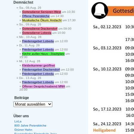
Demnächst
Sa., 08.Aug. 26
Gottesdienst Senioren-West
um 10:30
Offene Peterskirche
um 14:30
Musikalische Ökum. Andacht
um 17:30
So., 09.Aug. 26
Gottesdienst Drackendorf
um 09:00
Gottesdienst Lobeda
um 10:00
Mo., 10.Aug. 26
Friedensgebet Lobeda
um 12:00
Di., 11.Aug. 26
Friedensgebet Lobeda
um 12:00
Kirche außer Haus - Stadtplatz
um
15:30
Mi., 12.Aug. 26
Kleiderkammer geöffnet
Friedensgebet Drackendorf
um 12:00
Friedensgebet Lobeda
um 12:00
Do., 13.Aug. 26
Friedensgebet Lobeda
um 12:00
Offener Gesprächsabend MNH
um
20:00
Beiträge
Über uns
LoLa
800 Jahre Peterskirche
Grüner Hahn
Evangelische Singschule Jena