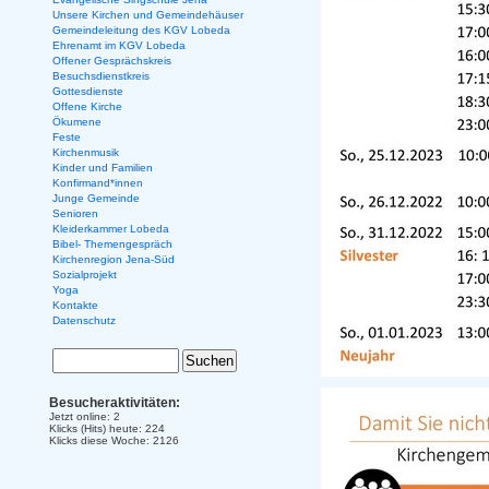
Unsere Kirchen und Gemeindehäuser
Gemeindeleitung des KGV Lobeda
Ehrenamt im KGV Lobeda
Offener Gesprächskreis
Besuchsdienstkreis
Gottesdienste
Offene Kirche
Ökumene
Feste
Kirchenmusik
Kinder und Familien
Konfirmand*innen
Junge Gemeinde
Senioren
Kleiderkammer Lobeda
Bibel- Themengespräch
Kirchenregion Jena-Süd
Sozialprojekt
Yoga
Kontakte
Datenschutz
Besucheraktivitäten:
Jetzt online: 2
Klicks (Hits) heute: 224
Klicks diese Woche: 2126