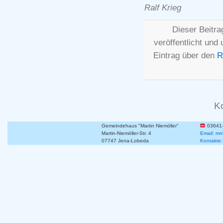
Ralf Krieg
Dieser Beitr
veröffentlicht und
Eintrag über den
R
K
Gemeindehaus "Martin Niemöller"
03641
Martin-Niemöller-Str. 4
Email: mn
07747 Jena-Lobeda
Kontakte