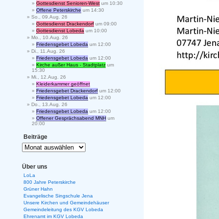
Gottesdienst Senioren-West
um 10:30
Offene Peterskirche
um 14:30
So., 09.Aug. 26
Gottesdienst Drackendorf
um 09:00
Gottesdienst Lobeda
um 10:00
Mo., 10.Aug. 26
Friedensgebet Lobeda
um 12:00
Di., 11.Aug. 26
Friedensgebet Lobeda
um 12:00
Kirche außer Haus - Stadtplatz
um
15:30
Mi., 12.Aug. 26
Kleiderkammer geöffnet
Friedensgebet Drackendorf
um 12:00
Friedensgebet Lobeda
um 12:00
Do., 13.Aug. 26
Friedensgebet Lobeda
um 12:00
Offener Gesprächsabend MNH
um
20:00
Beiträge
Über uns
LoLa
800 Jahre Peterskirche
Grüner Hahn
Evangelische Singschule Jena
Unsere Kirchen und Gemeindehäuser
Gemeindeleitung des KGV Lobeda
Ehrenamt im KGV Lobeda