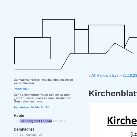
«
All Hallow´s Eve – 31.10.2
Du machst fröhlich, was da lebet im Osten
wie im Westen.
Psalm 65,9
Kirchenbla
Der Kerkermeister freute sich mit seinem
ganzen Hause, dass er zum Glauben an
Gott gekommen war.
Apostelgeschichte 16,34
Heute
Friedensgebet Lobeda
um 12:00
Demnächst
Sa., 08.Aug. 26