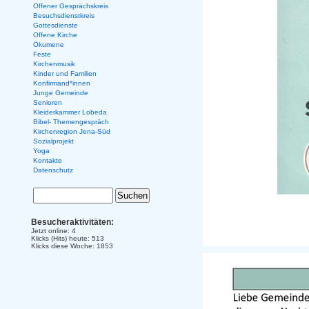
Offener Gesprächskreis
Besuchsdienstkreis
Gottesdienste
Offene Kirche
Ökumene
Feste
Kirchenmusik
Kinder und Familien
Konfirmand*innen
Junge Gemeinde
Senioren
Kleiderkammer Lobeda
Bibel- Themengespräch
Kirchenregion Jena-Süd
Sozialprojekt
Yoga
Kontakte
Datenschutz
Besucheraktivitäten:
Jetzt online: 4
Klicks (Hits) heute: 513
Klicks diese Woche: 1853