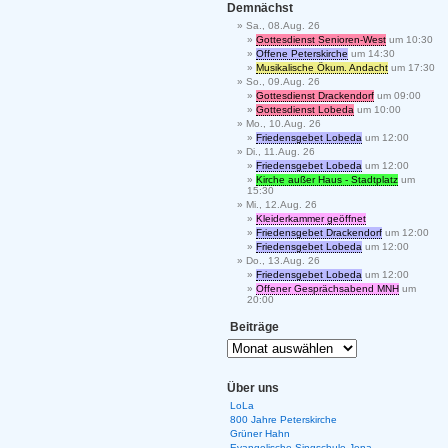
Demnächst
Sa., 08.Aug. 26
Gottesdienst Senioren-West
um 10:30
Offene Peterskirche
um 14:30
Musikalische Ökum. Andacht
um 17:30
So., 09.Aug. 26
Gottesdienst Drackendorf
um 09:00
Gottesdienst Lobeda
um 10:00
Mo., 10.Aug. 26
Friedensgebet Lobeda
um 12:00
Di., 11.Aug. 26
Friedensgebet Lobeda
um 12:00
Kirche außer Haus - Stadtplatz
um
15:30
Mi., 12.Aug. 26
Kleiderkammer geöffnet
Friedensgebet Drackendorf
um 12:00
Friedensgebet Lobeda
um 12:00
Do., 13.Aug. 26
Friedensgebet Lobeda
um 12:00
Offener Gesprächsabend MNH
um
20:00
Beiträge
Über uns
LoLa
800 Jahre Peterskirche
Grüner Hahn
Evangelische Singschule Jena