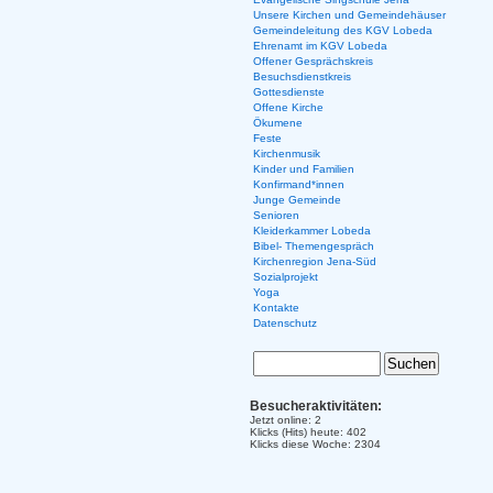
Unsere Kirchen und Gemeindehäuser
Gemeindeleitung des KGV Lobeda
Ehrenamt im KGV Lobeda
Offener Gesprächskreis
Besuchsdienstkreis
Gottesdienste
Offene Kirche
Ökumene
Feste
Kirchenmusik
Kinder und Familien
Konfirmand*innen
Junge Gemeinde
Senioren
Kleiderkammer Lobeda
Bibel- Themengespräch
Kirchenregion Jena-Süd
Sozialprojekt
Yoga
Kontakte
Datenschutz
Besucheraktivitäten:
Jetzt online: 2
Klicks (Hits) heute: 402
Klicks diese Woche: 2304