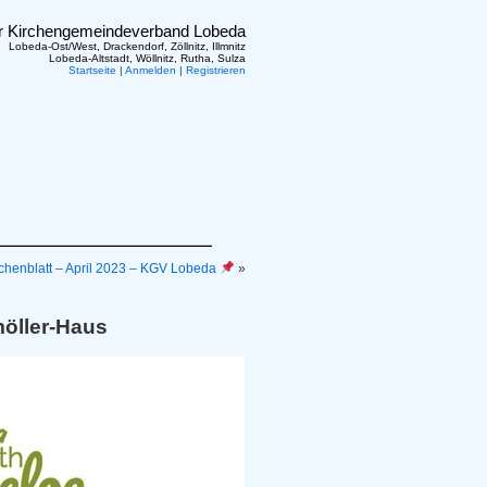
er Kirchengemeindeverband Lobeda
Lobeda-Ost/West, Drackendorf, Zöllnitz, Illmnitz
Lobeda-Altstadt, Wöllnitz, Rutha, Sulza
Startseite
|
Anmelden
|
Registrieren
chenblatt – April 2023 – KGV Lobeda
»
möller-Haus