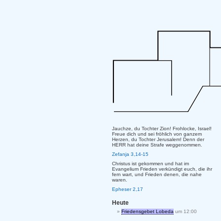
Jauchze, du Tochter Zion! Frohlocke, Israel!
Freue dich und sei fröhlich von ganzem
Herzen, du Tochter Jerusalem! Denn der
HERR hat deine Strafe weggenommen.
Zefanja 3,14-15
Christus ist gekommen und hat im
Evangelium Frieden verkündigt euch, die ihr
fern wart, und Frieden denen, die nahe
waren.
Epheser 2,17
Heute
Friedensgebet Lobeda
um 12:00