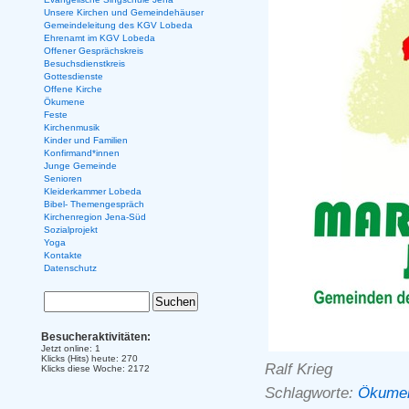
Unsere Kirchen und Gemeindehäuser
Gemeindeleitung des KGV Lobeda
Ehrenamt im KGV Lobeda
Offener Gesprächskreis
Besuchsdienstkreis
Gottesdienste
Offene Kirche
Ökumene
Feste
Kirchenmusik
Kinder und Familien
Konfirmand*innen
Junge Gemeinde
Senioren
Kleiderkammer Lobeda
Bibel- Themengespräch
Kirchenregion Jena-Süd
Sozialprojekt
Yoga
Kontakte
Datenschutz
Besucheraktivitäten:
Jetzt online: 1
Klicks (Hits) heute: 270
Ralf Krieg
Klicks diese Woche: 2172
Schlagworte:
Ökume