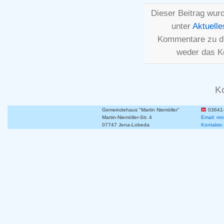
Dieser Beitrag wur
unter
Aktuelle
Kommentare zu d
weder das K
K
Gemeindehaus "Martin Niemöller"
03641
Martin-Niemöller-Str. 4
Email: mn
07747 Jena-Lobeda
Kontakte