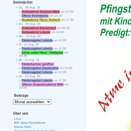
Demnächst
Sa., 08.Aug. 26
Gottesdienst Senioren-West
um 10:30
Offene Peterskirche
um 14:30
Musikalische Ökum. Andacht
um 17:30
So., 09.Aug. 26
Gottesdienst Drackendorf
um 09:00
Gottesdienst Lobeda
um 10:00
Mo., 10.Aug. 26
Friedensgebet Lobeda
um 12:00
Di., 11.Aug. 26
Friedensgebet Lobeda
um 12:00
Kirche außer Haus - Stadtplatz
um
15:30
Mi., 12.Aug. 26
Kleiderkammer geöffnet
Friedensgebet Drackendorf
um 12:00
Friedensgebet Lobeda
um 12:00
Do., 13.Aug. 26
Friedensgebet Lobeda
um 12:00
Offener Gesprächsabend MNH
um
20:00
Beiträge
Über uns
LoLa
800 Jahre Peterskirche
Grüner Hahn
Evangelische Singschule Jena