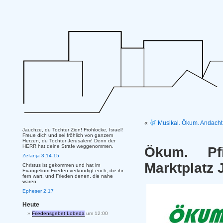
«
Musikal. Ökum. Andacht 
Jauchze, du Tochter Zion! Frohlocke, Israel!
Freue dich und sei fröhlich von ganzem
Herzen, du Tochter Jerusalem! Denn der
HERR hat deine Strafe weggenommen.
Ökum. Pfi
Zefanja 3,14-15
Marktplatz 
Christus ist gekommen und hat im
Evangelium Frieden verkündigt euch, die ihr
fern wart, und Frieden denen, die nahe
waren.
Epheser 2,17
Heute
Friedensgebet Lobeda
um 12:00