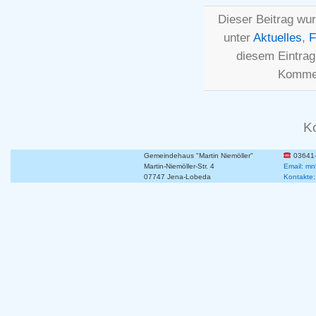
Dieser Beitrag wur
unter
Aktuelles
,
F
diesem Eintra
Kommen
K
Gemeindehaus "Martin Niemöller"
03641
Martin-Niemöller-Str. 4
Email: mn
07747 Jena-Lobeda
Kontakte