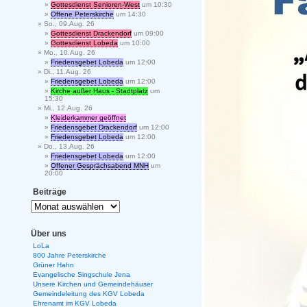
Gottesdienst Senioren-West
um 10:30
Offene Peterskirche
um 14:30
So., 09.Aug. 26
Gottesdienst Drackendorf
um 09:00
Gottesdienst Lobeda
um 10:00
Mo., 10.Aug. 26
Friedensgebet Lobeda
um 12:00
Di., 11.Aug. 26
Friedensgebet Lobeda
um 12:00
Kirche außer Haus - Stadtplatz
um
15:30
Mi., 12.Aug. 26
Kleiderkammer geöffnet
Friedensgebet Drackendorf
um 12:00
Friedensgebet Lobeda
um 12:00
Do., 13.Aug. 26
Friedensgebet Lobeda
um 12:00
Offener Gesprächsabend MNH
um
20:00
Beiträge
Über uns
LoLa
800 Jahre Peterskirche
Grüner Hahn
Evangelische Singschule Jena
Unsere Kirchen und Gemeindehäuser
Gemeindeleitung des KGV Lobeda
Ehrenamt im KGV Lobeda