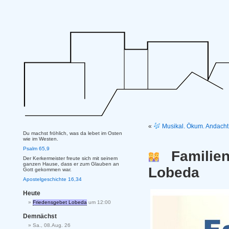
«
Musikal. Ökum. Andacht 
Du machst fröhlich, was da lebet im Osten
wie im Westen.
Psalm 65,9
Familien
Der Kerkermeister freute sich mit seinem
ganzen Hause, dass er zum Glauben an
Lobeda
Gott gekommen war.
Apostelgeschichte 16,34
Heute
Friedensgebet Lobeda
um 12:00
Demnächst
Sa., 08.Aug. 26