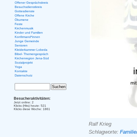
Offener Gesprächskreis
Besuchsdienstkreis
Gottesdienste
Offene Kirche
Ökumene
Feste
Kirchenmusik
Kinder und Familien
Konfirmand*innen
Junge Gemeinde
Senioren
Kleiderkammer Lobeda
Bibel- Themengespräch
Kirchenregion Jena-Süd
Sozialprojekt
Yoga
Kontakte
Datenschutz
Besucheraktivitäten:
Jetzt online: 2
Klicks (Hits) heute: 521
Klicks diese Woche: 1861
Ralf Krieg
Schlagworte:
Familie