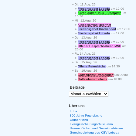
Di., 11.Aug. 26
Friedensgebet Lobeda
um 12:00
Kirche außer Haus - Stadtplatz
um
15:30
Mi., 12.Aug. 26
Kleiderkammer geöffnet
Friedensgebet Drackendorf
um 12:00
Friedensgebet Lobeda
um 12:00
Do., 13.Aug. 26
Friedensgebet Lobeda
um 12:00
Offener Gesprächsabend MNH
um
20:00
Fr., 14.Aug. 26
Friedensgebet Lobeda
um 12:00
Sa., 15.Aug. 26
Offene Peterskirche
um 14:30
So., 16.Aug. 26
Gottesdienst Drackendorf
um 09:00
Gottesdienst Lobeda
um 10:00
Beiträge
Über uns
LoLa
800 Jahre Peterskirche
Grüner Hahn
Evangelische Singschule Jena
Unsere Kirchen und Gemeindehäuser
Gemeindeleitung des KGV Lobeda