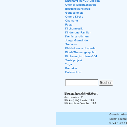
Ehrenamt im KGV Lobeda
Offener Gesprächskreis
Besuchsdienstkreis
Gottesdienste
Offene Kirche
Ökumene
Feste
Kirchenmusik
Kinder und Familien
Konfirmand*innen
Junge Gemeinde
Senioren
Kleiderkammer Lobeda
Bibel- Themengespräch
Kirchenregion Jena-Süd
Sozialprojekt
Yoga
Kontakte
Datenschutz
Besucheraktivitäten:
Jetzt online: 2
Klicks (Hits) heute: 199
Klicks diese Woche: 199
Gemeindehaus
Martin-Niemöll
07747 Jena-