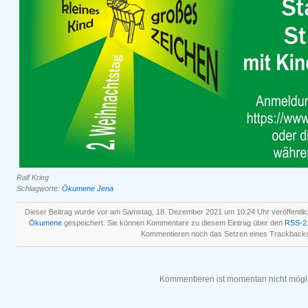
Ralf Krieg
Schlagworte:
Ökumene Jena
Dieser Beitrag wurde vor am Samstag, 18. Dezember 2021 um 10:24 Uhr veröffentlic
Ökumene
gespeichert. Sie können Kommentare zu diesem Eintrag über den
RSS-2
Kommentieren noch das Setzen eines Trackbacks
Kommentieren ist momentan nicht mögl