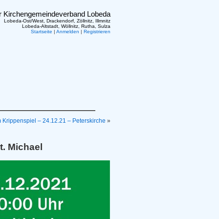
er Kirchengemeindeverband Lobeda
Lobeda-Ost/West, Drackendorf, Zöllnitz, Illmnitz
Lobeda-Altstadt, Wöllnitz, Rutha, Sulza
Startseite
|
Anmelden
|
Registrieren
 Krippenspiel – 24.12.21 – Peterskirche
»
t. Michael