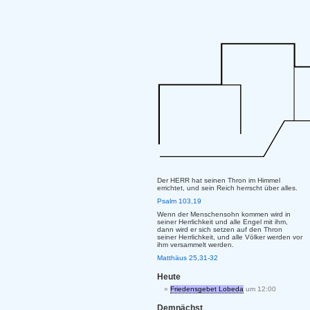
Der HERR hat seinen Thron im Himmel
errichtet, und sein Reich herrscht über alles.
Psalm 103,19
Wenn der Menschensohn kommen wird in
seiner Herrlichkeit und alle Engel mit ihm,
dann wird er sich setzen auf den Thron
seiner Herrlichkeit, und alle Völker werden vor
ihm versammelt werden.
Matthäus 25,31-32
Heute
Friedensgebet Lobeda
um 12:00
Demnächst