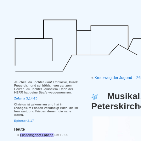
«
Kreuzweg der Jugend – 26.
Jauchze, du Tochter Zion! Frohlocke, Israel!
Freue dich und sei fröhlich von ganzem
Herzen, du Tochter Jerusalem! Denn der
HERR hat deine Strafe weggenommen.
Musikal
Zefanja 3,14-15
Peterskirch
Christus ist gekommen und hat im
Evangelium Frieden verkündigt euch, die ihr
fern wart, und Frieden denen, die nahe
waren.
Epheser 2,17
Heute
Friedensgebet Lobeda
um 12:00