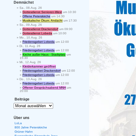
Demnächst
Sa., 08.Aug. 26
Gottesdienst Senioren-West
um 10:30
Offene Peterskirche
um 14:30
Musikalische Ökum. Andacht
um 17:30
So., 09.Aug. 26
Gottesdienst Drackendorf
um 09:00
Gottesdienst Lobeda
um 10:00
Mo., 10.Aug. 26
Friedensgebet Lobeda
um 12:00
Di., 11.Aug. 26
Friedensgebet Lobeda
um 12:00
Kirche außer Haus - Stadtplatz
um
15:30
Mi., 12.Aug. 26
Kleiderkammer geöffnet
Friedensgebet Drackendorf
um 12:00
Friedensgebet Lobeda
um 12:00
Do., 13.Aug. 26
Friedensgebet Lobeda
um 12:00
Offener Gesprächsabend MNH
um
20:00
Beiträge
Über uns
LoLa
800 Jahre Peterskirche
Grüner Hahn
Evangelische Singschule Jena