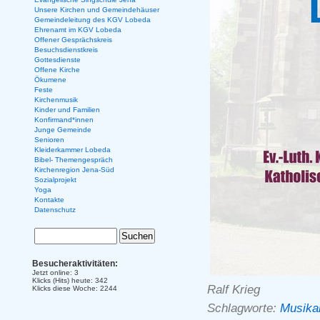
Unsere Kirchen und Gemeindehäuser
Gemeindeleitung des KGV Lobeda
Ehrenamt im KGV Lobeda
Offener Gesprächskreis
Besuchsdienstkreis
Gottesdienste
Offene Kirche
Ökumene
Feste
Kirchenmusik
Kinder und Familien
Konfirmand*innen
Junge Gemeinde
Senioren
Kleiderkammer Lobeda
Bibel- Themengespräch
Kirchenregion Jena-Süd
Sozialprojekt
Yoga
Kontakte
Datenschutz
Besucheraktivitäten:
Jetzt online: 3
Klicks (Hits) heute: 342
Ralf Krieg
Klicks diese Woche: 2244
Schlagworte:
Musika