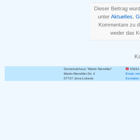
Dieser Beitrag wurd
unter
Aktuelles
,
G
Kommentare zu d
weder das K
K
Gemeindehaus "Martin Niemöller"
03641
Martin-Niemöller-Str. 4
Email: mn
07747 Jena-Lobeda
Kontakte