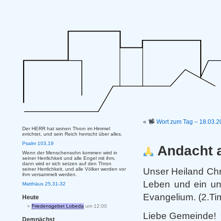
«
Wort zum Tag – 18.03.2
Der HERR hat seinen Thron im Himmel
errichtet, und sein Reich herrscht über alles.
Psalm 103,19
Andacht 
Wenn der Menschensohn kommen wird in
seiner Herrlichkeit und alle Engel mit ihm,
dann wird er sich setzen auf den Thron
Unser Heiland Ch
seiner Herrlichkeit, und alle Völker werden vor
ihm versammelt werden.
Leben und ein un
Matthäus 25,31-32
Evangelium. (2.Ti
Heute
Friedensgebet Lobeda
um 12:00
Liebe Gemeinde!
Demnächst