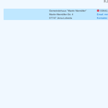
K
Gemeindehaus "Martin Niemöller"
03641
Martin-Niemöller-Str. 4
Email: mn
07747 Jena-Lobeda
Kontakte