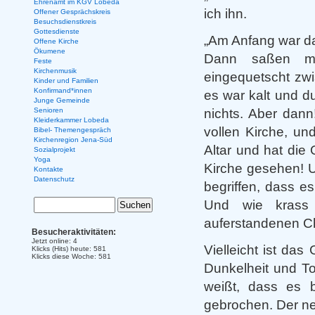
Ehrenamt im KGV Lobeda
ich ihn.
Offener Gesprächskreis
Besuchsdienstkreis
Gottesdienste
„Am Anfang war da
Offene Kirche
Ökumene
Dann saßen me
Feste
Kirchenmusik
eingequetscht zwi
Kinder und Familien
Konfirmand*innen
es war kalt und d
Junge Gemeinde
nichts. Aber dann
Senioren
Kleiderkammer Lobeda
vollen Kirche, un
Bibel- Themengespräch
Kirchenregion Jena-Süd
Altar und hat die
Sozialprojekt
Yoga
Kirche gesehen! U
Kontakte
Datenschutz
begriffen, dass e
Und wie krass
auferstandenen Ch
Besucheraktivitäten:
Jetzt online: 4
Vielleicht ist da
Klicks (Hits) heute: 581
Klicks diese Woche: 581
Dunkelheit und To
weißt, dass es b
gebrochen. Der ne