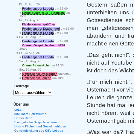
Gestern saßen m
Di., 11.Aug. 26
Friedensgebet Lobeda
um 12:00
unterhielten uns 
Kirche außer Haus - Stadtplatz
um
15:30
Gottesdienste sch
Mi., 12.Aug. 26
Kleiderkammer geöffnet
man „stattdesse
Friedensgebet Drackendorf
um 12:00
Friedensgebet Lobeda
um 12:00
abändern und tr
Do., 13.Aug. 26
Friedensgebet Lobeda
um 12:00
macht einen Gotte
Offener Gesprächsabend MNH
um
20:00
Fr., 14.Aug. 26
„Das geht nicht“,
Friedensgebet Lobeda
um 12:00
nicht auf Youtub
Sa., 15.Aug. 26
Offene Peterskirche
um 14:30
ist doch das Wicht
So., 16.Aug. 26
Gottesdienst Drackendorf
um 09:00
Gottesdienst Lobeda
um 10:00
„Für mich nicht.“
Beiträge
Osternacht vor vi
Leuten die ganze
Stunde hat mal j
Über uns
LoLa
nicht hören, weil
800 Jahre Peterskirche
Grüner Hahn
Osternacht gab mir
Evangelische Singschule Jena
Unsere Kirchen und Gemeindehäuser
„Was war da? Has
Gemeindeleitung des KGV Lobeda