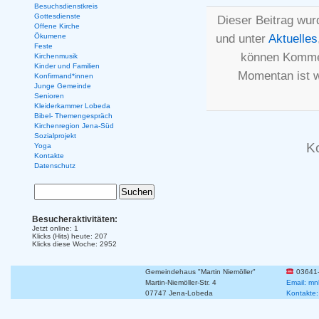
Besuchsdienstkreis
Gottesdienste
Dieser Beitrag wur
Offene Kirche
und unter
Aktuelles
Ökumene
Feste
können Kommen
Kirchenmusik
Kinder und Familien
Momentan ist 
Konfirmand*innen
Junge Gemeinde
Senioren
Kleiderkammer Lobeda
Bibel- Themengespräch
Kirchenregion Jena-Süd
Sozialprojekt
K
Yoga
Kontakte
Datenschutz
Besucheraktivitäten:
Jetzt online: 1
Klicks (Hits) heute: 207
Klicks diese Woche: 2952
Gemeindehaus "Martin Niemöller"
03641
Martin-Niemöller-Str. 4
Email: mn
07747 Jena-Lobeda
Kontakte