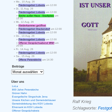
Mo., 10.Aug. 26
Friedensgebet Lobeda
um 12:00
Di., 11.Aug. 26
Friedensgebet Lobeda
um 12:00
Kirche außer Haus - Stadtplatz
um
15:30
Mi., 12.Aug. 26
Kleiderkammer geöffnet
Friedensgebet Drackendorf
um 12:00
Friedensgebet Lobeda
um 12:00
Do., 13.Aug. 26
Friedensgebet Lobeda
um 12:00
Offener Gesprächsabend MNH
um
20:00
Fr., 14.Aug. 26
Friedensgebet Lobeda
um 12:00
Sa., 15.Aug. 26
Offene Peterskirche
um 14:30
Beiträge
Über uns
LoLa
800 Jahre Peterskirche
Grüner Hahn
Evangelische Singschule Jena
Unsere Kirchen und Gemeindehäuser
Ralf Krieg
Gemeindeleitung des KGV Lobeda
Schlagworte:
Festgot
Ehrenamt im KGV Lobeda
Offener Gesprächskreis