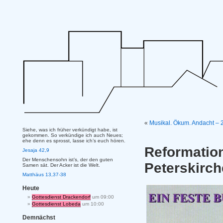
«
Musikal. Ökum. Andacht – 2
Siehe, was ich früher verkündigt habe, ist
gekommen. So verkündige ich auch Neues;
ehe denn es sprosst, lasse ich’s euch hören.
Reformat
Jesaja 42,9
Der Menschensohn ist’s, der den guten
Peterskirch
Samen sät. Der Acker ist die Welt.
Matthäus 13,37-38
Heute
Gottesdienst Drackendorf
um 09:00
Gottesdienst Lobeda
um 10:00
Demnächst