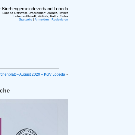
er Kirchengemeindeverband Lobeda
Lobeda-Ost/West, Drackendorf, Zöllnitz, Illmnitz
Lobeda-Altstadt, Wöllnitz, Rutha, Sulza
Startseite
|
Anmelden
|
Registrieren
rchenblatt – August 2020 – KGV Lobeda
»
rche