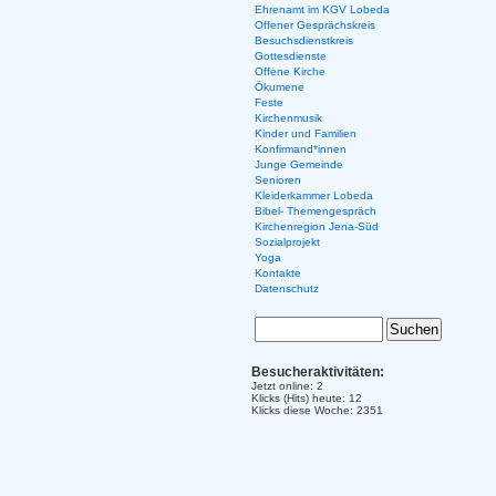
Ehrenamt im KGV Lobeda
Offener Gesprächskreis
Besuchsdienstkreis
Gottesdienste
Offene Kirche
Ökumene
Feste
Kirchenmusik
Kinder und Familien
Konfirmand*innen
Junge Gemeinde
Senioren
Kleiderkammer Lobeda
Bibel- Themengespräch
Kirchenregion Jena-Süd
Sozialprojekt
Yoga
Kontakte
Datenschutz
Besucheraktivitäten:
Jetzt online: 2
Klicks (Hits) heute: 12
Klicks diese Woche: 2351