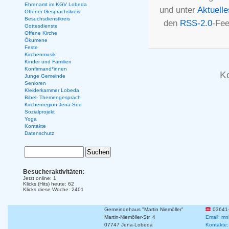
Ehrenamt im KGV Lobeda
und unter
Aktuelle
Offener Gesprächskreis
Besuchsdienstkreis
den
RSS-2.0
-Fee
Gottesdienste
Offene Kirche
Ökumene
Feste
Kirchenmusik
Kinder und Familien
Konfirmand*innen
K
Junge Gemeinde
Senioren
Kleiderkammer Lobeda
Bibel- Themengespräch
Kirchenregion Jena-Süd
Sozialprojekt
Yoga
Kontakte
Datenschutz
Besucheraktivitäten:
Jetzt online: 1
Klicks (Hits) heute: 62
Klicks diese Woche: 2401
Gemeindehaus "Martin Niemöller"
03641
Martin-Niemöller-Str. 4
Email: mn
07747 Jena-Lobeda
Kontakte