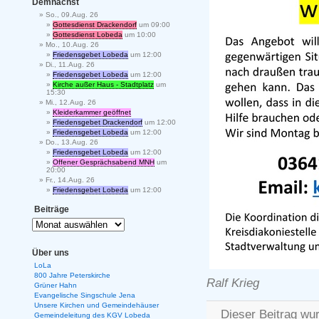
Demnächst
So., 09.Aug. 26
Gottesdienst Drackendorf
um 09:00
Gottesdienst Lobeda
um 10:00
Mo., 10.Aug. 26
Friedensgebet Lobeda
um 12:00
Di., 11.Aug. 26
Friedensgebet Lobeda
um 12:00
Kirche außer Haus - Stadtplatz
um
15:30
Mi., 12.Aug. 26
Kleiderkammer geöffnet
Friedensgebet Drackendorf
um 12:00
Friedensgebet Lobeda
um 12:00
Do., 13.Aug. 26
Friedensgebet Lobeda
um 12:00
Offener Gesprächsabend MNH
um
20:00
Fr., 14.Aug. 26
Friedensgebet Lobeda
um 12:00
Beiträge
Über uns
LoLa
800 Jahre Peterskirche
Ralf Krieg
Grüner Hahn
Evangelische Singschule Jena
Unsere Kirchen und Gemeindehäuser
Dieser Beitrag wu
Gemeindeleitung des KGV Lobeda