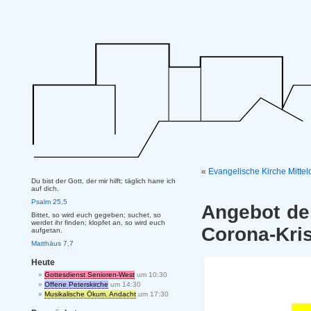
«
Evangelische Kirche Mitte
Du bist der Gott, der mir hilft; täglich harre ich
auf dich.
Psalm 25,5
Angebot de
Bittet, so wird euch gegeben; suchet, so
werdet ihr finden; klopfet an, so wird euch
Corona-Kri
aufgetan.
Matthäus 7,7
Heute
Gottesdienst Senioren-West
um 10:30
Offene Peterskirche
um 14:30
Musikalische Ökum. Andacht
um 17:30