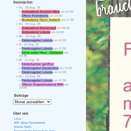
Demnächst
Sa., 08.Aug. 26
Gottesdienst Senioren-West
um 10:30
Offene Peterskirche
um 14:30
Musikalische Ökum. Andacht
um 17:30
So., 09.Aug. 26
Gottesdienst Drackendorf
um 09:00
Gottesdienst Lobeda
um 10:00
Mo., 10.Aug. 26
Friedensgebet Lobeda
um 12:00
Di., 11.Aug. 26
Friedensgebet Lobeda
um 12:00
Kirche außer Haus - Stadtplatz
um
15:30
Mi., 12.Aug. 26
Kleiderkammer geöffnet
Friedensgebet Drackendorf
um 12:00
Friedensgebet Lobeda
um 12:00
Do., 13.Aug. 26
Friedensgebet Lobeda
um 12:00
Offener Gesprächsabend MNH
um
20:00
Beiträge
Über uns
LoLa
800 Jahre Peterskirche
Grüner Hahn
Evangelische Singschule Jena