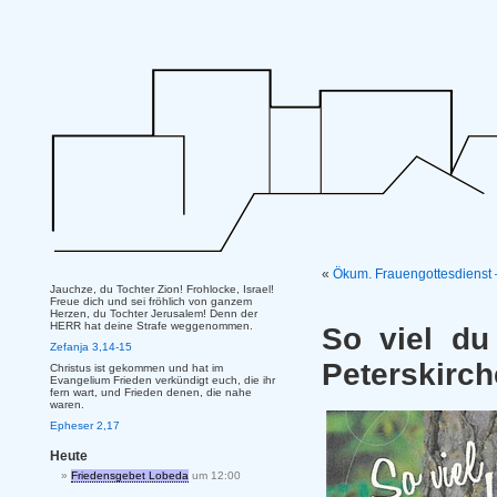
«
Ökum. Frauengottesdienst 
Jauchze, du Tochter Zion! Frohlocke, Israel!
Freue dich und sei fröhlich von ganzem
Herzen, du Tochter Jerusalem! Denn der
HERR hat deine Strafe weggenommen.
So viel du
Zefanja 3,14-15
Peterskirch
Christus ist gekommen und hat im
Evangelium Frieden verkündigt euch, die ihr
fern wart, und Frieden denen, die nahe
waren.
Epheser 2,17
Heute
Friedensgebet Lobeda
um 12:00