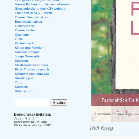
Unsere Kirchen und Gemeindehäuser
Gemeindeleitung des KGV Lobeda
Ehrenamt im KGV Lobeda
Offener Gesprächskreis
Besuchsdienstkreis
Gottesdienste
Offene Kirche
Ökumene
Feste
Kirchenmusik
Kinder und Familien
Konfirmand*innen
Junge Gemeinde
Senioren
Kleiderkammer Lobeda
Bibel- Themengespräch
Kirchenregion Jena-Süd
Sozialprojekt
Yoga
Kontakte
Datenschutz
Besucheraktivitäten:
Jetzt online: 1
Klicks (Hits) heute: 380
Klicks diese Woche: 2282
Ralf Krieg