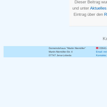
Dieser Beitrag wu
und unter
Aktuelles
Eintrag über den
R
K
Gemeindehaus "Martin Niemöller"
03641
Martin-Niemöller-Str. 4
Email: mn
07747 Jena-Lobeda
Kontakte