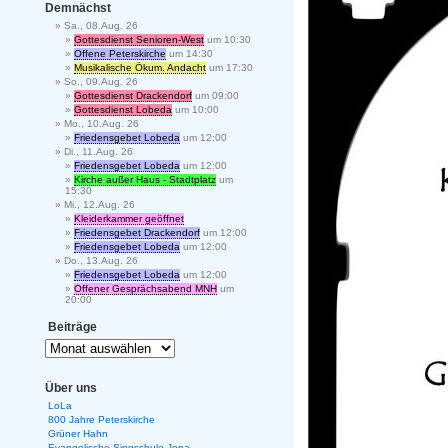
Demnächst
Sa., 08.Aug. 26
Gottesdienst Senioren-West
um 10:30
Offene Peterskirche
um 14:30
Musikalische Ökum. Andacht
um 17:30
So., 09.Aug. 26
Gottesdienst Drackendorf
um 09:00
Gottesdienst Lobeda
um 10:00
Mo., 10.Aug. 26
Friedensgebet Lobeda
um 12:00
Di., 11.Aug. 26
Friedensgebet Lobeda
um 12:00
Kirche außer Haus - Stadtplatz
um
15:30
Mi., 12.Aug. 26
Kleiderkammer geöffnet
Friedensgebet Drackendorf
um 12:00
Friedensgebet Lobeda
um 12:00
Do., 13.Aug. 26
Friedensgebet Lobeda
um 12:00
Offener Gesprächsabend MNH
um
20:00
Beiträge
Über uns
LoLa
800 Jahre Peterskirche
Grüner Hahn
Evangelische Singschule Jena