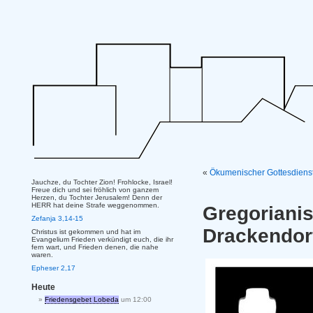
«
Ökumenischer Gottesdienst
Jauchze, du Tochter Zion! Frohlocke, Israel!
Freue dich und sei fröhlich von ganzem
Herzen, du Tochter Jerusalem! Denn der
HERR hat deine Strafe weggenommen.
Gregoriani
Zefanja 3,14-15
Drackendor
Christus ist gekommen und hat im
Evangelium Frieden verkündigt euch, die ihr
fern wart, und Frieden denen, die nahe
waren.
Epheser 2,17
Heute
Friedensgebet Lobeda
um 12:00