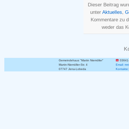
Dieser Beitrag wur
unter
Aktuelles
,
G
Kommentare zu d
weder das K
K
Gemeindehaus "Martin Niemöller"
03641
Martin-Niemöller-Str. 4
Email: mn
07747 Jena-Lobeda
Kontakte