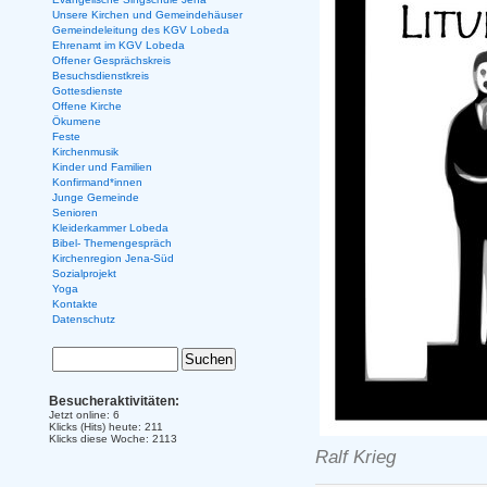
Unsere Kirchen und Gemeindehäuser
Gemeindeleitung des KGV Lobeda
Ehrenamt im KGV Lobeda
Offener Gesprächskreis
Besuchsdienstkreis
Gottesdienste
Offene Kirche
Ökumene
Feste
Kirchenmusik
Kinder und Familien
Konfirmand*innen
Junge Gemeinde
Senioren
Kleiderkammer Lobeda
Bibel- Themengespräch
Kirchenregion Jena-Süd
Sozialprojekt
Yoga
Kontakte
Datenschutz
Besucheraktivitäten:
Jetzt online: 6
Klicks (Hits) heute: 211
Klicks diese Woche: 2113
Ralf Krieg