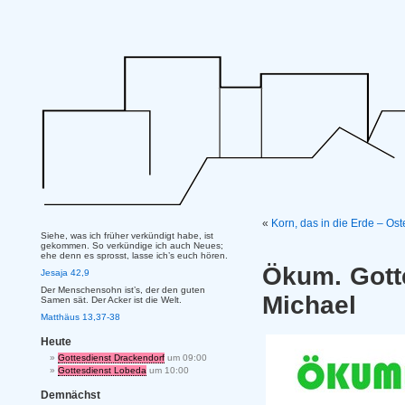
«
Korn, das in die Erde – Os
Siehe, was ich früher verkündigt habe, ist
gekommen. So verkündige ich auch Neues;
ehe denn es sprosst, lasse ich’s euch hören.
Ökum. Gotte
Jesaja 42,9
Der Menschensohn ist’s, der den guten
Michael
Samen sät. Der Acker ist die Welt.
Matthäus 13,37-38
Heute
Gottesdienst Drackendorf
um 09:00
Gottesdienst Lobeda
um 10:00
Demnächst