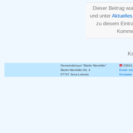
Dieser Beitrag wu
und unter
Aktuelles
zu diesem Eintr
Kommen
K
Gemeindehaus "Martin Niemöller"
03641
Martin-Niemöller-Str. 4
Email: mn
07747 Jena-Lobeda
Kontakte