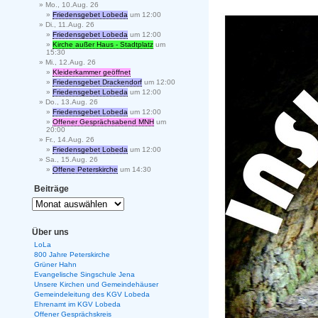
Mo., 10.Aug. 26
Friedensgebet Lobeda
um 12:00
Di., 11.Aug. 26
Friedensgebet Lobeda
um 12:00
Kirche außer Haus - Stadtplatz
um
15:30
Mi., 12.Aug. 26
Kleiderkammer geöffnet
Friedensgebet Drackendorf
um 12:00
Friedensgebet Lobeda
um 12:00
Do., 13.Aug. 26
Friedensgebet Lobeda
um 12:00
Offener Gesprächsabend MNH
um
20:00
Fr., 14.Aug. 26
Friedensgebet Lobeda
um 12:00
Sa., 15.Aug. 26
Offene Peterskirche
um 14:30
Beiträge
Über uns
LoLa
800 Jahre Peterskirche
Grüner Hahn
Evangelische Singschule Jena
Unsere Kirchen und Gemeindehäuser
Gemeindeleitung des KGV Lobeda
Ehrenamt im KGV Lobeda
Offener Gesprächskreis