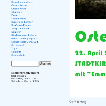
Besuchsdienstkreis
Gottesdienste
Offene Kirche
Ökumene
Feste
Kirchenmusik
Kinder und Familien
Konfirmand*innen
Junge Gemeinde
Senioren
Kleiderkammer Lobeda
Bibel- Themengespräch
Kirchenregion Jena-Süd
Sozialprojekt
Yoga
Kontakte
Datenschutz
Besucheraktivitäten:
Jetzt online: 1
Klicks (Hits) heute: 160
Klicks diese Woche: 2905
Ralf Krieg