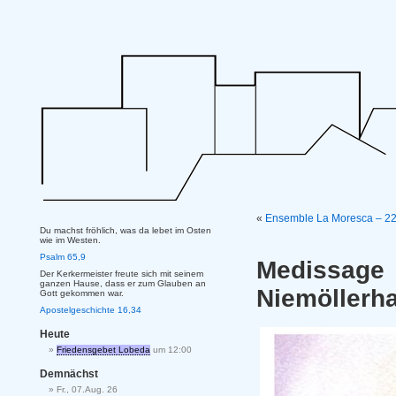
«
Ensemble La Moresca – 22
Du machst fröhlich, was da lebet im Osten
wie im Westen.
Psalm 65,9
Medissag
Der Kerkermeister freute sich mit seinem
ganzen Hause, dass er zum Glauben an
Niemöllerh
Gott gekommen war.
Apostelgeschichte 16,34
Heute
Friedensgebet Lobeda
um 12:00
Demnächst
Fr., 07.Aug. 26