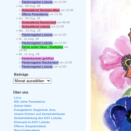
Friedensgebet Lobeda
um 12:00
Sa., 08.Aug. 26
Gottesdienst Senioren-West
um 10:30
Offene Peterskirche
um 14:30
So., 09.Aug. 26
Gottesdienst Drackendorf
um 09:00
Gottesdienst Lobeda
um 10:00
Mo., 10.Aug. 26
Friedensgebet Lobeda
um 12:00
Di., 11.Aug. 26
Friedensgebet Lobeda
um 12:00
Kirche außer Haus - Stadtplatz
um
15:30
Mi., 12.Aug. 26
Kleiderkammer geöffnet
Friedensgebet Drackendorf
um 12:00
Friedensgebet Lobeda
um 12:00
Beiträge
Über uns
LoLa
800 Jahre Peterskirche
Grüner Hahn
Evangelische Singschule Jena
Unsere Kirchen und Gemeindehäuser
Gemeindeleitung des KGV Lobeda
Ehrenamt im KGV Lobeda
Offener Gesprächskreis
Besuchsdienstkreis