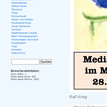
Gottesdienste
Offene Kirche
Ökumene
Feste
Kirchenmusik
Kinder und Familien
Konfirmand*innen
Junge Gemeinde
Senioren
Kleiderkammer Lobeda
Bibel- Themengespräch
Kirchenregion Jena-Süd
Sozialprojekt
Yoga
Kontakte
Datenschutz
Besucheraktivitäten:
Jetzt online: 1
Klicks (Hits) heute: 461
Klicks diese Woche: 1801
Ralf Krieg