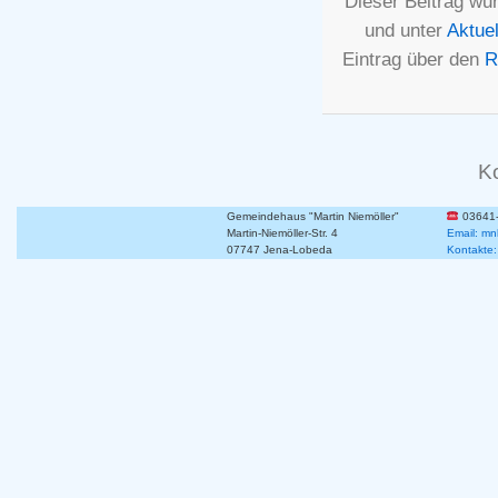
Dieser Beitrag wu
und unter
Aktuel
Eintrag über den
R
K
Gemeindehaus "Martin Niemöller"
03641
Martin-Niemöller-Str. 4
Email: mn
07747 Jena-Lobeda
Kontakte