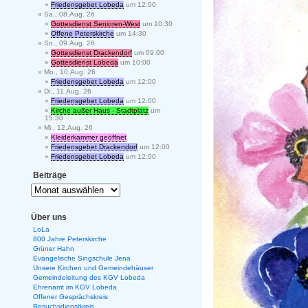
Friedensgebet Lobeda
um 12:00
Sa., 08.Aug. 26
Gottesdienst Senioren-West
um 10:30
Offene Peterskirche
um 14:30
So., 09.Aug. 26
Gottesdienst Drackendorf
um 09:00
Gottesdienst Lobeda
um 10:00
Mo., 10.Aug. 26
Friedensgebet Lobeda
um 12:00
Di., 11.Aug. 26
Friedensgebet Lobeda
um 12:00
Kirche außer Haus - Stadtplatz
um
15:30
Mi., 12.Aug. 26
Kleiderkammer geöffnet
Friedensgebet Drackendorf
um 12:00
Friedensgebet Lobeda
um 12:00
Beiträge
Über uns
LoLa
800 Jahre Peterskirche
Grüner Hahn
Evangelische Singschule Jena
Unsere Kirchen und Gemeindehäuser
Gemeindeleitung des KGV Lobeda
Ehrenamt im KGV Lobeda
Offener Gesprächskreis
Besuchsdienstkreis