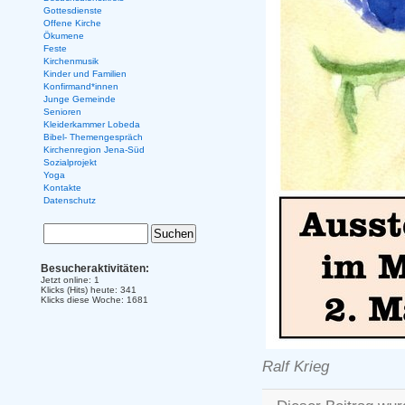
Gottesdienste
Offene Kirche
Ökumene
Feste
Kirchenmusik
Kinder und Familien
Konfirmand*innen
Junge Gemeinde
Senioren
Kleiderkammer Lobeda
Bibel- Themengespräch
Kirchenregion Jena-Süd
Sozialprojekt
Yoga
Kontakte
Datenschutz
Besucheraktivitäten:
Jetzt online: 1
Klicks (Hits) heute: 341
Klicks diese Woche: 1681
Ralf Krieg