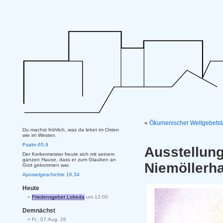
«
Ökumenischer Weltgebetst
Du machst fröhlich, was da lebet im Osten
wie im Westen.
Psalm 65,9
Ausstell
Der Kerkermeister freute sich mit seinem
ganzen Hause, dass er zum Glauben an
Niemöllerh
Gott gekommen war.
Apostelgeschichte 16,34
Heute
Friedensgebet Lobeda
um 12:00
Demnächst
Fr., 07.Aug. 26