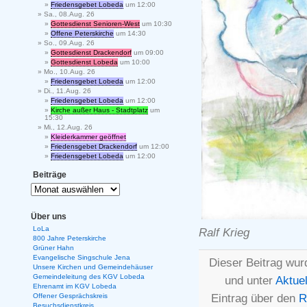
Friedensgebet Lobeda
um 12:00
Sa., 08.Aug. 26
Gottesdienst Senioren-West
um 10:30
Offene Peterskirche
um 14:30
So., 09.Aug. 26
Gottesdienst Drackendorf
um 09:00
Gottesdienst Lobeda
um 10:00
Mo., 10.Aug. 26
Friedensgebet Lobeda
um 12:00
Di., 11.Aug. 26
Friedensgebet Lobeda
um 12:00
Kirche außer Haus - Stadtplatz
um
15:30
Mi., 12.Aug. 26
Kleiderkammer geöffnet
Friedensgebet Drackendorf
um 12:00
Friedensgebet Lobeda
um 12:00
Beiträge
Über uns
LoLa
Ralf Krieg
800 Jahre Peterskirche
Grüner Hahn
Evangelische Singschule Jena
Dieser Beitrag wur
Unsere Kirchen und Gemeindehäuser
Gemeindeleitung des KGV Lobeda
und unter
Aktuel
Ehrenamt im KGV Lobeda
Eintrag über den
R
Offener Gesprächskreis
Besuchsdienstkreis