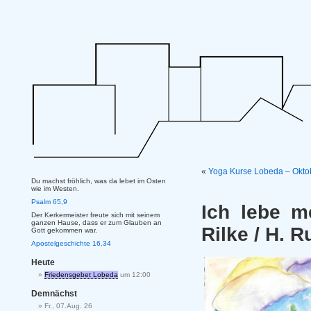
«
Yoga Kurse Lobeda – Oktob
Du machst fröhlich, was da lebet im Osten
wie im Westen.
Psalm 65,9
Ich lebe m
Der Kerkermeister freute sich mit seinem
ganzen Hause, dass er zum Glauben an
Rilke / H. R
Gott gekommen war.
Apostelgeschichte 16,34
Heute
Friedensgebet Lobeda
um 12:00
Demnächst
Fr., 07.Aug. 26