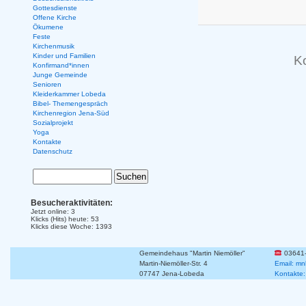
Gottesdienste
Offene Kirche
Ökumene
Feste
Kirchenmusik
Kinder und Familien
K
Konfirmand*innen
Junge Gemeinde
Senioren
Kleiderkammer Lobeda
Bibel- Themengespräch
Kirchenregion Jena-Süd
Sozialprojekt
Yoga
Kontakte
Datenschutz
Besucheraktivitäten:
Jetzt online: 3
Klicks (Hits) heute: 53
Klicks diese Woche: 1393
Gemeindehaus "Martin Niemöller"
03641
Martin-Niemöller-Str. 4
Email: mn
07747 Jena-Lobeda
Kontakte