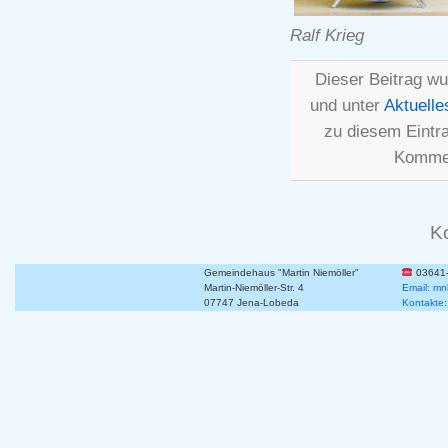
Ralf Krieg
Dieser Beitrag wu
und unter
Aktuelle
zu diesem Eintr
Kommen
K
Gemeindehaus "Martin Niemöller"
03641
Martin-Niemöller-Str. 4
Email: mn
07747 Jena-Lobeda
Kontakte