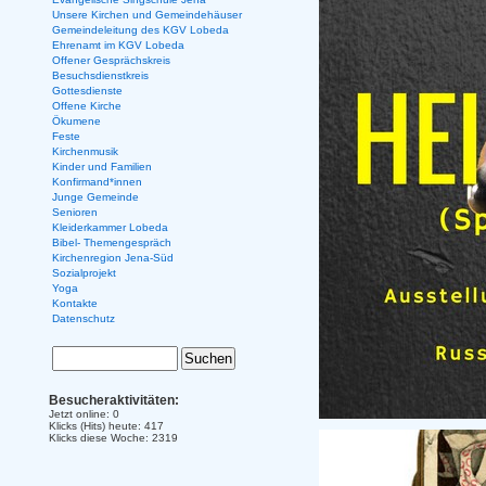
Unsere Kirchen und Gemeindehäuser
Gemeindeleitung des KGV Lobeda
Ehrenamt im KGV Lobeda
Offener Gesprächskreis
Besuchsdienstkreis
Gottesdienste
Offene Kirche
Ökumene
Feste
Kirchenmusik
Kinder und Familien
Konfirmand*innen
Junge Gemeinde
Senioren
Kleiderkammer Lobeda
Bibel- Themengespräch
Kirchenregion Jena-Süd
Sozialprojekt
Yoga
Kontakte
Datenschutz
Besucheraktivitäten:
Jetzt online: 0
Klicks (Hits) heute: 417
Klicks diese Woche: 2319