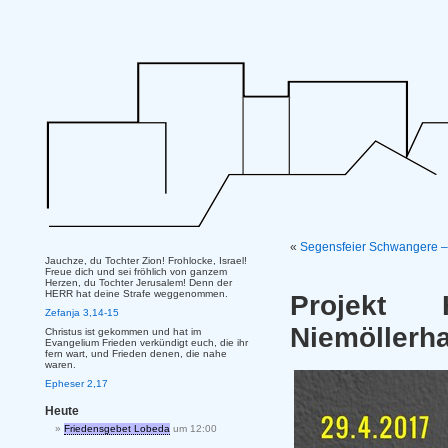
«
Segensfeier Schwangere – 2
Jauchze, du Tochter Zion! Frohlocke, Israel!
Freue dich und sei fröhlich von ganzem
Herzen, du Tochter Jerusalem! Denn der
HERR hat deine Strafe weggenommen.
Projekt 
Zefanja 3,14-15
Niemöllerh
Christus ist gekommen und hat im
Evangelium Frieden verkündigt euch, die ihr
fern wart, und Frieden denen, die nahe
waren.
Epheser 2,17
Heute
Friedensgebet Lobeda
um 12:00