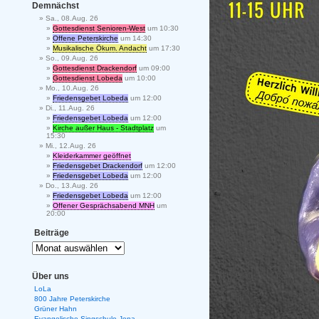
Demnächst
Sa., 08.Aug. 26
Gottesdienst Senioren-West
um 10:30
Offene Peterskirche
um 14:30
Musikalische Ökum. Andacht
um 17:30
So., 09.Aug. 26
Gottesdienst Drackendorf
um 09:00
Gottesdienst Lobeda
um 10:00
Mo., 10.Aug. 26
Friedensgebet Lobeda
um 12:00
Di., 11.Aug. 26
Friedensgebet Lobeda
um 12:00
Kirche außer Haus - Stadtplatz
um
15:30
Mi., 12.Aug. 26
Kleiderkammer geöffnet
Friedensgebet Drackendorf
um 12:00
Friedensgebet Lobeda
um 12:00
Do., 13.Aug. 26
Friedensgebet Lobeda
um 12:00
Offener Gesprächsabend MNH
um
20:00
Beiträge
Über uns
LoLa
800 Jahre Peterskirche
Grüner Hahn
Evangelische Singschule Jena