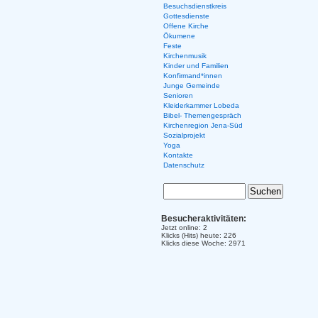
Besuchsdienstkreis
Gottesdienste
Offene Kirche
Ökumene
Feste
Kirchenmusik
Kinder und Familien
Konfirmand*innen
Junge Gemeinde
Senioren
Kleiderkammer Lobeda
Bibel- Themengespräch
Kirchenregion Jena-Süd
Sozialprojekt
Yoga
Kontakte
Datenschutz
Besucheraktivitäten:
Jetzt online: 2
Klicks (Hits) heute: 226
Klicks diese Woche: 2971