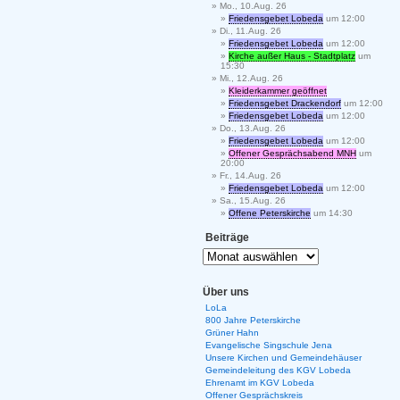
Mo., 10.Aug. 26
Friedensgebet Lobeda
um 12:00
Di., 11.Aug. 26
Friedensgebet Lobeda
um 12:00
Kirche außer Haus - Stadtplatz
um
15:30
Mi., 12.Aug. 26
Kleiderkammer geöffnet
Friedensgebet Drackendorf
um 12:00
Friedensgebet Lobeda
um 12:00
Do., 13.Aug. 26
Friedensgebet Lobeda
um 12:00
Offener Gesprächsabend MNH
um
20:00
Fr., 14.Aug. 26
Friedensgebet Lobeda
um 12:00
Sa., 15.Aug. 26
Offene Peterskirche
um 14:30
Beiträge
Über uns
LoLa
800 Jahre Peterskirche
Grüner Hahn
Evangelische Singschule Jena
Unsere Kirchen und Gemeindehäuser
Gemeindeleitung des KGV Lobeda
Ehrenamt im KGV Lobeda
Offener Gesprächskreis