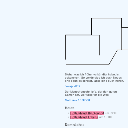
Siehe, was ich früher verkündigt habe, ist
gekommen. So verkündige ich auch Neues;
ehe denn es sprosst, lasse ich’s euch hören.
Jesaja 42,9
Der Menschensohn ist’s, der den guten
Samen sät. Der Acker ist die Welt.
Matthäus 13,37-38
Heute
Gottesdienst Drackendorf
um 09:00
Gottesdienst Lobeda
um 10:00
Demnächst