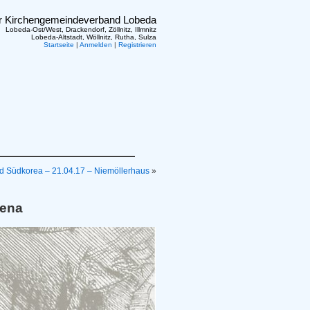
er Kirchengemeindeverband Lobeda
Lobeda-Ost/West, Drackendorf, Zöllnitz, Illmnitz
Lobeda-Altstadt, Wöllnitz, Rutha, Sulza
Startseite
|
Anmelden
|
Registrieren
 Südkorea – 21.04.17 – Niemöllerhaus
»
Jena