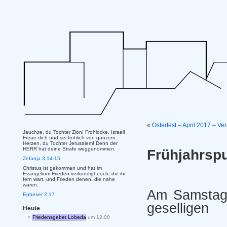
«
Osterfest – April 2017 – 
Jauchze, du Tochter Zion! Frohlocke, Israel!
Freue dich und sei fröhlich von ganzem
Herzen, du Tochter Jerusalem! Denn der
HERR hat deine Strafe weggenommen.
Frühjahrspu
Zefanja 3,14-15
Christus ist gekommen und hat im
Evangelium Frieden verkündigt euch, die ihr
fern wart, und Frieden denen, die nahe
waren.
Am Samstag,
Epheser 2,17
geselligen
Heute
Friedensgebet Lobeda
um 12:00