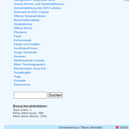
Unsere Kirchen und Gemeindehäuser
Gemeindeleitung des KGV Lobeda
Ehrenamt im KGV Lobeda
Offener Gesprächskreis
Besuchsdienstkreis
Gottesdienste
Offene Kirche
Ökumene
Feste
Kirchenmusik
Kinder und Familien
Konfirmand*innen
Junge Gemeinde
Senioren
Kleiderkammer Lobeda
Bibel- Themengespräch
Kirchenregion Jena-Süd
Sozialprojekt
Yoga
Kontakte
Datenschutz
Besucheraktivitäten:
Jetzt online: 1
Klicks (Hits) heute: 389
Klicks diese Woche: 2291
Gemeindehaus "Martin Niemöller"
03641