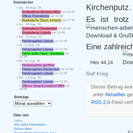
Demnächst
Kirchenput
Sa., 08.Aug. 26
Gottesdienst Senioren-West
um 10:30
Offene Peterskirche
um 14:30
Es ist trot
Musikalische Ökum. Andacht
um 17:30
So., 09.Aug. 26
Gottesdienst Drackendorf
um 09:00
Gottesdienst Lobeda
um 10:00
Mo., 10.Aug. 26
Friedensgebet Lobeda
um 12:00
Eine zahlreic
Di., 11.Aug. 26
Friedensgebet Lobeda
um 12:00
Kirche außer Haus - Stadtplatz
um
15:30
Mi., 12.Aug. 26
Hes 44,14
Kleiderkammer geöffnet
Friedensgebet Drackendorf
um 12:00
Ralf Krieg
Friedensgebet Lobeda
um 12:00
Do., 13.Aug. 26
Friedensgebet Lobeda
um 12:00
Dieser Beitrag wur
Offener Gesprächsabend MNH
um
20:00
unter
Aktuelles
ges
Beiträge
RSS-2.0
-Feed ver
Über uns
LoLa
800 Jahre Peterskirche
Grüner Hahn
K
Evangelische Singschule Jena