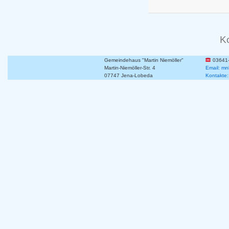
K
Gemeindehaus "Martin Niemöller"
03641
Martin-Niemöller-Str. 4
Email: mn
07747 Jena-Lobeda
Kontakte