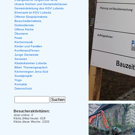
Unsere Kirchen und Gemeindehäuser
Gemeindeleitung des KGV Lobeda
Ehrenamt im KGV Lobeda
Offener Gesprächskreis
Besuchsdienstkreis
Gottesdienste
Offene Kirche
Ökumene
Feste
Kirchenmusik
Kinder und Familien
Konfirmand*innen
Junge Gemeinde
Senioren
Kleiderkammer Lobeda
Bibel- Themengespräch
Kirchenregion Jena-Süd
Sozialprojekt
Yoga
Kontakte
Datenschutz
Besucheraktivitäten:
Jetzt online: 0
Klicks (Hits) heute: 418
Klicks diese Woche: 2320