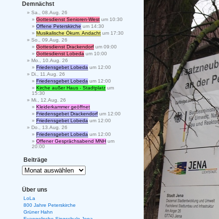
Demnächst
Sa., 08.Aug. 26
Gottesdienst Senioren-West
um 10:30
Offene Peterskirche
um 14:30
Musikalische Ökum. Andacht
um 17:30
So., 09.Aug. 26
Gottesdienst Drackendorf
um 09:00
Gottesdienst Lobeda
um 10:00
Mo., 10.Aug. 26
Friedensgebet Lobeda
um 12:00
Di., 11.Aug. 26
Friedensgebet Lobeda
um 12:00
Kirche außer Haus - Stadtplatz
um
15:30
Mi., 12.Aug. 26
Kleiderkammer geöffnet
Friedensgebet Drackendorf
um 12:00
Friedensgebet Lobeda
um 12:00
Do., 13.Aug. 26
Friedensgebet Lobeda
um 12:00
Offener Gesprächsabend MNH
um
20:00
Beiträge
Über uns
LoLa
800 Jahre Peterskirche
Grüner Hahn
Evangelische Singschule Jena