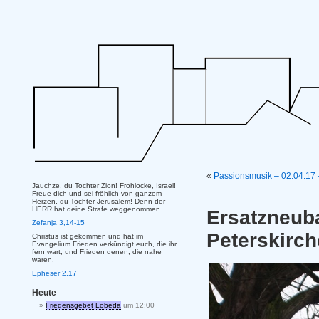
«
Passionsmusik – 02.04.17 
Jauchze, du Tochter Zion! Frohlocke, Israel!
Freue dich und sei fröhlich von ganzem
Herzen, du Tochter Jerusalem! Denn der
HERR hat deine Strafe weggenommen.
Ersatzne
Zefanja 3,14-15
Peterskirch
Christus ist gekommen und hat im
Evangelium Frieden verkündigt euch, die ihr
fern wart, und Frieden denen, die nahe
waren.
Epheser 2,17
Heute
Friedensgebet Lobeda
um 12:00