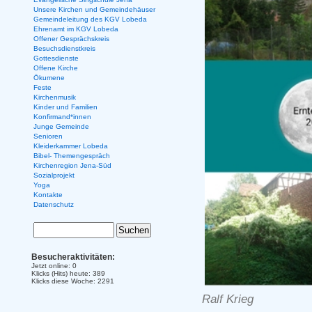
Unsere Kirchen und Gemeindehäuser
Gemeindeleitung des KGV Lobeda
Ehrenamt im KGV Lobeda
Offener Gesprächskreis
Besuchsdienstkreis
Gottesdienste
Offene Kirche
Ökumene
Feste
Kirchenmusik
Kinder und Familien
Konfirmand*innen
Junge Gemeinde
Senioren
Kleiderkammer Lobeda
Bibel- Themengespräch
Kirchenregion Jena-Süd
Sozialprojekt
Yoga
Kontakte
Datenschutz
Besucheraktivitäten:
Jetzt online: 0
Klicks (Hits) heute: 389
Klicks diese Woche: 2291
Ralf Krieg