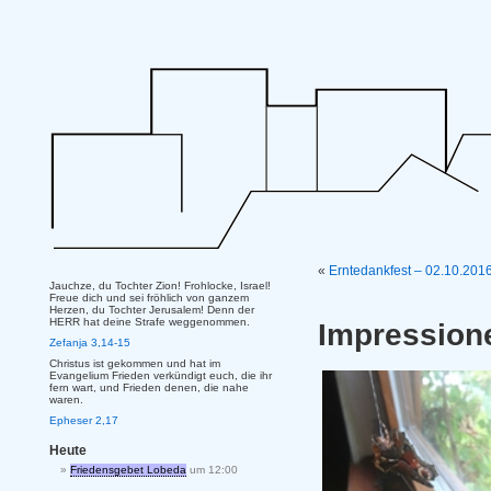
«
Erntedankfest – 02.10.20
Jauchze, du Tochter Zion! Frohlocke, Israel!
Freue dich und sei fröhlich von ganzem
Herzen, du Tochter Jerusalem! Denn der
HERR hat deine Strafe weggenommen.
Impression
Zefanja 3,14-15
Christus ist gekommen und hat im
Evangelium Frieden verkündigt euch, die ihr
fern wart, und Frieden denen, die nahe
waren.
Epheser 2,17
Heute
Friedensgebet Lobeda
um 12:00