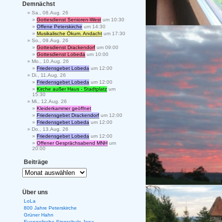
Demnächst
Sa., 08.Aug. 26
Gottesdienst Senioren-West
um 10:30
Offene Peterskirche
um 14:30
Musikalische Ökum. Andacht
um 17:30
So., 09.Aug. 26
Gottesdienst Drackendorf
um 09:00
Gottesdienst Lobeda
um 10:00
Mo., 10.Aug. 26
Friedensgebet Lobeda
um 12:00
Di., 11.Aug. 26
Friedensgebet Lobeda
um 12:00
Kirche außer Haus - Stadtplatz
um
15:30
Mi., 12.Aug. 26
Kleiderkammer geöffnet
Friedensgebet Drackendorf
um 12:00
Friedensgebet Lobeda
um 12:00
Do., 13.Aug. 26
Friedensgebet Lobeda
um 12:00
Offener Gesprächsabend MNH
um
20:00
Beiträge
Über uns
LoLa
800 Jahre Peterskirche
Grüner Hahn
Evangelische Singschule Jena