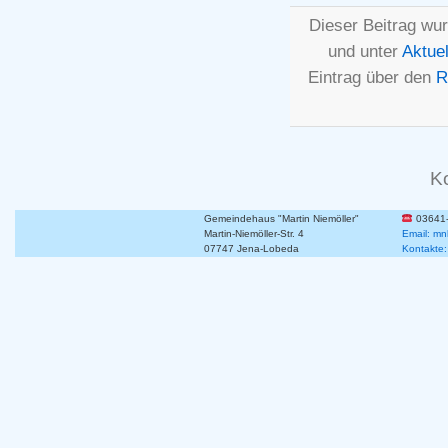
Dieser Beitrag wu
und unter
Aktuel
Eintrag über den
R
K
Gemeindehaus "Martin Niemöller"
03641
Martin-Niemöller-Str. 4
Email: mn
07747 Jena-Lobeda
Kontakte