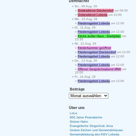
Demnächst
So., 09.Aug. 26
Gottesdienst Drackendorf
um 09:00
Gottesdienst Lobeda
um 10:00
Mo., 10.Aug. 26
Friedensgebet Lobeda
um 12:00
Di., 11.Aug. 26
Friedensgebet Lobeda
um 12:00
Kirche außer Haus - Stadtplatz
um
15:30
Mi., 12.Aug. 26
Kleiderkammer geöffnet
Friedensgebet Drackendorf
um 12:00
Friedensgebet Lobeda
um 12:00
Do., 13.Aug. 26
Friedensgebet Lobeda
um 12:00
Offener Gesprächsabend MNH
um
20:00
Fr., 14.Aug. 26
Friedensgebet Lobeda
um 12:00
Beiträge
Über uns
LoLa
800 Jahre Peterskirche
Grüner Hahn
Evangelische Singschule Jena
Unsere Kirchen und Gemeindehäuser
Gemeindeleitung des KGV Lobeda