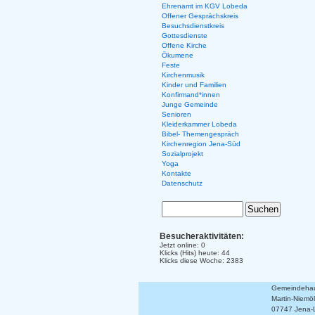
Ehrenamt im KGV Lobeda
Offener Gesprächskreis
Besuchsdienstkreis
Gottesdienste
Offene Kirche
Ökumene
Feste
Kirchenmusik
Kinder und Familien
Konfirmand*innen
Junge Gemeinde
Senioren
Kleiderkammer Lobeda
Bibel- Themengespräch
Kirchenregion Jena-Süd
Sozialprojekt
Yoga
Kontakte
Datenschutz
Besucheraktivitäten:
Jetzt online: 0
Klicks (Hits) heute: 44
Klicks diese Woche: 2383
Gemeindehaus
Martin-Niemöll
07747 Jena-