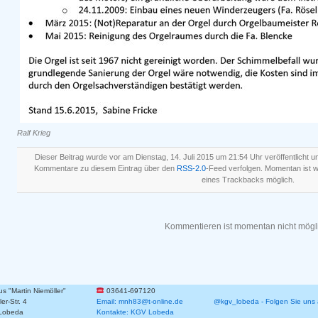
Ralf Krieg
Dieser Beitrag wurde vor am Dienstag, 14. Juli 2015 um 21:54 Uhr veröffentlicht u
Kommentare zu diesem Eintrag über den
RSS-2.0
-Feed verfolgen. Momentan ist
eines Trackbacks möglich.
Kommentieren ist momentan nicht mögl
 "Martin Niemöller"
03641-697120
er-Str. 4
Email: mnh83@t-online.de
@kgv_lobeda - Folgen Sie uns 
Lobeda
Kontakte: KGV Lobeda