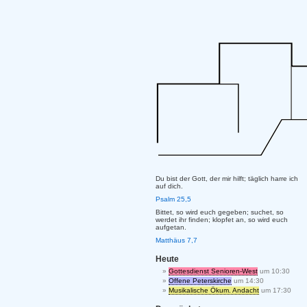
Du bist der Gott, der mir hilft; täglich harre ich
auf dich.
Psalm 25,5
Bittet, so wird euch gegeben; suchet, so
werdet ihr finden; klopfet an, so wird euch
aufgetan.
Matthäus 7,7
Heute
Gottesdienst Senioren-West
um 10:30
Offene Peterskirche
um 14:30
Musikalische Ökum. Andacht
um 17:30