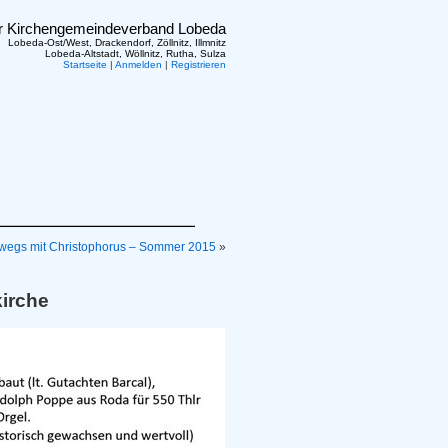
er Kirchengemeindeverband Lobeda
Lobeda-Ost/West, Drackendorf, Zöllnitz, Illmnitz
Lobeda-Altstadt, Wöllnitz, Rutha, Sulza
Startseite
|
Anmelden
|
Registrieren
wegs mit Christophorus – Sommer 2015
»
kirche