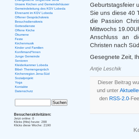
Geburtstagsfeier
Unsere Kirchen und Gemeindehäuser
Gemeindeleitung des KGV Lobeda
Sie uns diese 40
Ehrenamt im KGV Lobeda
Offener Gesprächskreis
die Passion Chri
Besuchsdienstkreis
Gottesdienste
Mittwochs 19.00U
Offene Kirche
Ökumene
Anschluss an di
Feste
Kirchenmusik
Christen nach Süd
Kinder und Familien
Konfirmand*innen
Gesegnete Zeit, Ih
Junge Gemeinde
Senioren
Kleiderkammer Lobeda
Antje Leschik
Bibel- Themengespräch
Kirchenregion Jena-Süd
Sozialprojekt
Dieser Beitrag wu
Yoga
Kontakte
und unter
Aktuelle
Datenschutz
den
RSS-2.0
-Fee
Besucheraktivitäten:
Jetzt online: 0
Klicks (Hits) heute: 288
Klicks diese Woche: 2190
K