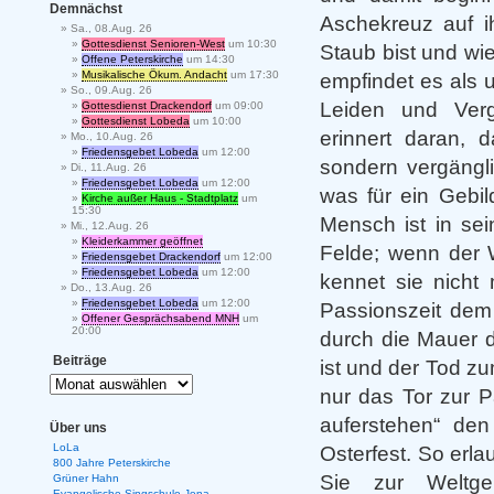
Demnächst
Aschekreuz auf i
Sa., 08.Aug. 26
Gottesdienst Senioren-West
um 10:30
Staub bist und wi
Offene Peterskirche
um 14:30
Musikalische Ökum. Andacht
um 17:30
empfindet es als 
So., 09.Aug. 26
Leiden und Verg
Gottesdienst Drackendorf
um 09:00
Gottesdienst Lobeda
um 10:00
erinnert daran, 
Mo., 10.Aug. 26
Friedensgebet Lobeda
um 12:00
sondern vergängl
Di., 11.Aug. 26
Friedensgebet Lobeda
um 12:00
was für ein Gebil
Kirche außer Haus - Stadtplatz
um
15:30
Mensch ist in se
Mi., 12.Aug. 26
Kleiderkammer geöffnet
Felde; wenn der W
Friedensgebet Drackendorf
um 12:00
Friedensgebet Lobeda
um 12:00
kennet sie nicht
Do., 13.Aug. 26
Friedensgebet Lobeda
um 12:00
Passionszeit dem
Offener Gesprächsabend MNH
um
20:00
durch die Mauer d
Beiträge
ist und der Tod z
nur das Tor zur P
auferstehen“ den
Über uns
LoLa
Osterfest. So erl
800 Jahre Peterskirche
Sie zur Weltge
Grüner Hahn
Evangelische Singschule Jena