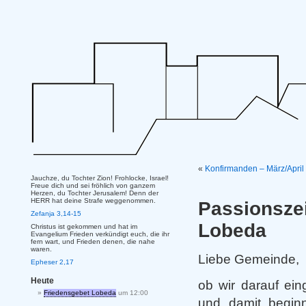
«
Konfirmanden – März/Apri
Jauchze, du Tochter Zion! Frohlocke, Israel!
Freue dich und sei fröhlich von ganzem
Herzen, du Tochter Jerusalem! Denn der
HERR hat deine Strafe weggenommen.
Passionsze
Zefanja 3,14-15
Lobeda
Christus ist gekommen und hat im
Evangelium Frieden verkündigt euch, die ihr
fern wart, und Frieden denen, die nahe
waren.
Liebe Gemeinde,
Epheser 2,17
Heute
ob wir darauf ein
Friedensgebet Lobeda
um 12:00
und damit begin