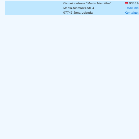
Gemeindehaus "Martin Niemöller"
03641
Martin-Niemöller-Str. 4
Email: mn
07747 Jena-Lobeda
Kontakte