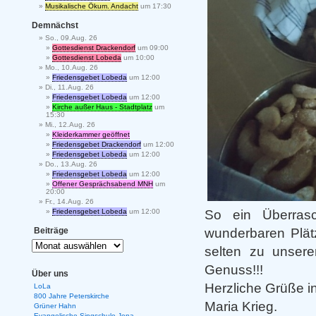
Musikalische Ökum. Andacht
um 17:30
Demnächst
So., 09.Aug. 26
Gottesdienst Drackendorf
um 09:00
Gottesdienst Lobeda
um 10:00
Mo., 10.Aug. 26
Friedensgebet Lobeda
um 12:00
Di., 11.Aug. 26
Friedensgebet Lobeda
um 12:00
Kirche außer Haus - Stadtplatz
um
15:30
Mi., 12.Aug. 26
Kleiderkammer geöffnet
Friedensgebet Drackendorf
um 12:00
Friedensgebet Lobeda
um 12:00
Do., 13.Aug. 26
Friedensgebet Lobeda
um 12:00
Offener Gesprächsabend MNH
um
20:00
Fr., 14.Aug. 26
So ein Überras
Friedensgebet Lobeda
um 12:00
wunderbaren Plät
Beiträge
selten zu unsere
Genuss!!!
Über uns
Herzliche Grüße i
LoLa
800 Jahre Peterskirche
Maria Krieg.
Grüner Hahn
Evangelische Singschule Jena