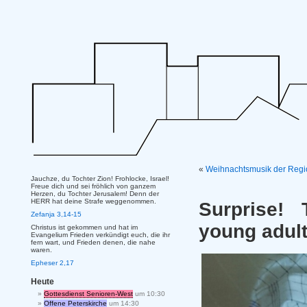
«
Weihnachtsmusik der Regio
Jauchze, du Tochter Zion! Frohlocke, Israel!
Freue dich und sei fröhlich von ganzem
Herzen, du Tochter Jerusalem! Denn der
HERR hat deine Strafe weggenommen.
Surprise!
Zefanja 3,14-15
young adult
Christus ist gekommen und hat im
Evangelium Frieden verkündigt euch, die ihr
fern wart, und Frieden denen, die nahe
waren.
Epheser 2,17
Heute
Gottesdienst Senioren-West
um 10:30
Offene Peterskirche
um 14:30