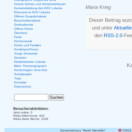
Unsere Kirchen und Gemeindehäuser
Maria Krieg
Gemeindeleitung des KGV Lobeda
Ehrenamt im KGV Lobeda
Offener Gesprächskreis
Dieser Beitrag wur
Besuchsdienstkreis
Gottesdienste
und unter
Aktuelle
Offene Kirche
Ökumene
den
RSS-2.0
-Fee
Feste
Kirchenmusik
Kinder und Familien
Konfirmand*innen
Junge Gemeinde
Senioren
Kleiderkammer Lobeda
K
Bibel- Themengespräch
Kirchenregion Jena-Süd
Sozialprojekt
Yoga
Kontakte
Datenschutz
Besucheraktivitäten:
Jetzt online: 0
Klicks (Hits) heute: 424
Klicks diese Woche: 2326
Gemeindehaus "Martin Niemöller"
03641