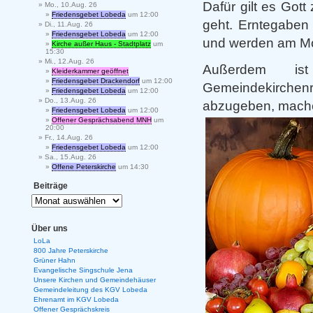
Dafür gilt es Got
Mo., 10.Aug. 26
Friedensgebet Lobeda
um 12:00
geht. Erntegaben 
Di., 11.Aug. 26
Friedensgebet Lobeda
um 12:00
und werden am Mon
Kirche außer Haus - Stadtplatz
um
15:30
Mi., 12.Aug. 26
Außerdem is
Kleiderkammer geöffnet
Friedensgebet Drackendorf
um 12:00
Gemeindekirchen
Friedensgebet Lobeda
um 12:00
Do., 13.Aug. 26
abzugeben, mache
Friedensgebet Lobeda
um 12:00
Offener Gesprächsabend MNH
um
20:00
Fr., 14.Aug. 26
Friedensgebet Lobeda
um 12:00
Sa., 15.Aug. 26
Offene Peterskirche
um 14:30
Beiträge
Über uns
LoLa
800 Jahre Peterskirche
Grüner Hahn
Evangelische Singschule Jena
Unsere Kirchen und Gemeindehäuser
Gemeindeleitung des KGV Lobeda
Ehrenamt im KGV Lobeda
Offener Gesprächskreis