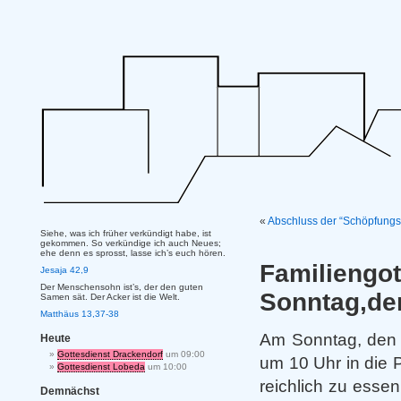
«
Abschluss der “Schöpfungsz
Siehe, was ich früher verkündigt habe, ist
gekommen. So verkündige ich auch Neues;
ehe denn es sprosst, lasse ich’s euch hören.
Familieng
Jesaja 42,9
Der Menschensohn ist’s, der den guten
Sonntag,den
Samen sät. Der Acker ist die Welt.
Matthäus 13,37-38
Am Sonntag, den 6
Heute
Gottesdienst Drackendorf
um 09:00
um 10 Uhr in die P
Gottesdienst Lobeda
um 10:00
reichlich zu esse
Demnächst