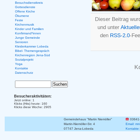
Besuchsdienstkreis
Gottesdienste
Offene Kirche
Ökumene
Dieser Beitrag wur
Feste
Kirchenmusik
und unter
Aktuelle
Kinder und Familien
Konfirmand*innen
den
RSS-2.0
-Fee
Junge Gemeinde
Senioren
Kleiderkammer Lobeda
Bibel- Themengespräch
Kirchenregion Jena-Süd
Sozialprojekt
Yoga
K
Kontakte
Datenschutz
Besucheraktivitäten:
Jetzt online: 1
Klicks (Hits) heute: 160
Klicks diese Woche: 2905
Gemeindehaus "Martin Niemöller"
03641
Martin-Niemöller-Str. 4
Email: mn
07747 Jena-Lobeda
Kontakte