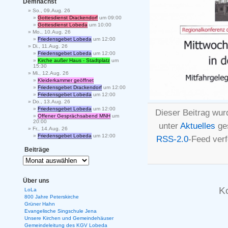
Demnächst
So., 09.Aug. 26
Gottesdienst Drackendorf
um 09:00
Gottesdienst Lobeda
um 10:00
Mo., 10.Aug. 26
Friedensgebet Lobeda
um 12:00
Di., 11.Aug. 26
Friedensgebet Lobeda
um 12:00
Kirche außer Haus - Stadtplatz
um
15:30
Mi., 12.Aug. 26
Kleiderkammer geöffnet
Friedensgebet Drackendorf
um 12:00
Friedensgebet Lobeda
um 12:00
Do., 13.Aug. 26
Friedensgebet Lobeda
um 12:00
Dieser Beitrag wur
Offener Gesprächsabend MNH
um
20:00
unter
Aktuelles
ges
Fr., 14.Aug. 26
Friedensgebet Lobeda
um 12:00
RSS-2.0
-Feed ver
Beiträge
Über uns
K
LoLa
800 Jahre Peterskirche
Grüner Hahn
Evangelische Singschule Jena
Unsere Kirchen und Gemeindehäuser
Gemeindeleitung des KGV Lobeda