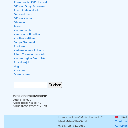
Ehrenamt im KGV Lobeda
Offener Gesprächskreis
Besuchsdienstkreis
Gottesdienste
Offene Kirche
Ökumene
Feste
Kirchenmusik
Kinder und Familien
Konfirmand*innen
Junge Gemeinde
Senioren
Kleiderkammer Lobeda
Bibel- Themengespräch
Kirchenregion Jena-Süd
Sozialprojekt
Yoga
Kontakte
Datenschutz
Besucheraktivitäten:
Jetzt online: 0
Klicks (Hits) heute: 40
Klicks diese Woche: 2379
Gemeindehaus "Martin Niemöller"
03641
Martin-Niemöller-Str. 4
Email: mn
07747 Jena-Lobeda
Kontakte