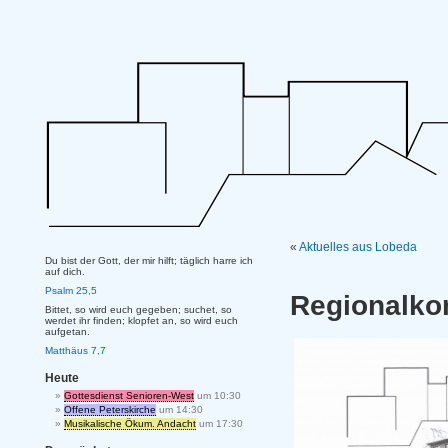
«
Aktuelles aus Lobeda
Du bist der Gott, der mir hilft; täglich harre ich
auf dich.
Psalm 25,5
Regionalko
Bittet, so wird euch gegeben; suchet, so
werdet ihr finden; klopfet an, so wird euch
aufgetan.
Matthäus 7,7
Heute
Gottesdienst Senioren-West
um 10:30
Offene Peterskirche
um 14:30
Musikalische Ökum. Andacht
um 17:30