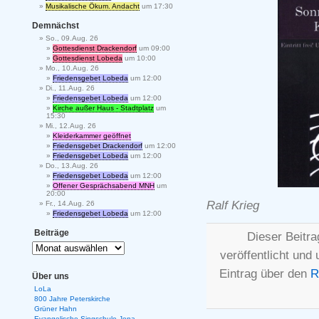
Musikalische Ökum. Andacht
um 17:30
Demnächst
So., 09.Aug. 26
Gottesdienst Drackendorf
um 09:00
Gottesdienst Lobeda
um 10:00
Mo., 10.Aug. 26
Friedensgebet Lobeda
um 12:00
Di., 11.Aug. 26
Friedensgebet Lobeda
um 12:00
Kirche außer Haus - Stadtplatz
um
15:30
Mi., 12.Aug. 26
Kleiderkammer geöffnet
Friedensgebet Drackendorf
um 12:00
Friedensgebet Lobeda
um 12:00
Do., 13.Aug. 26
Friedensgebet Lobeda
um 12:00
Offener Gesprächsabend MNH
um
20:00
Ralf Krieg
Fr., 14.Aug. 26
Friedensgebet Lobeda
um 12:00
Beiträge
Dieser Beitr
veröffentlicht und
Eintrag über den
R
Über uns
LoLa
800 Jahre Peterskirche
Grüner Hahn
Evangelische Singschule Jena