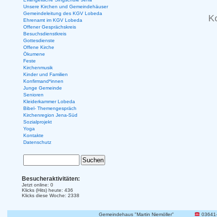
Unsere Kirchen und Gemeindehäuser
Gemeindeleitung des KGV Lobeda
K
Ehrenamt im KGV Lobeda
Offener Gesprächskreis
Besuchsdienstkreis
Gottesdienste
Offene Kirche
Ökumene
Feste
Kirchenmusik
Kinder und Familien
Konfirmand*innen
Junge Gemeinde
Senioren
Kleiderkammer Lobeda
Bibel- Themengespräch
Kirchenregion Jena-Süd
Sozialprojekt
Yoga
Kontakte
Datenschutz
Besucheraktivitäten:
Jetzt online: 0
Klicks (Hits) heute: 436
Klicks diese Woche: 2338
Gemeindehaus "Martin Niemöller"
03641