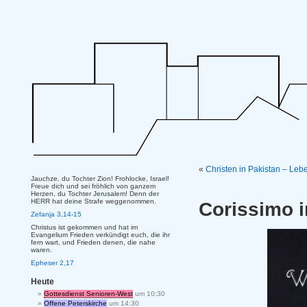
«
Christen in Pakistan – Leb
Jauchze, du Tochter Zion! Frohlocke, Israel!
Freue dich und sei fröhlich von ganzem
Herzen, du Tochter Jerusalem! Denn der
HERR hat deine Strafe weggenommen.
Corissimo 
Zefanja 3,14-15
Christus ist gekommen und hat im
Evangelium Frieden verkündigt euch, die ihr
fern wart, und Frieden denen, die nahe
waren.
Epheser 2,17
Heute
Gottesdienst Senioren-West
um 10:30
Offene Peterskirche
um 14:30