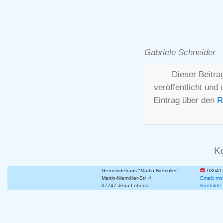
Gabriele Schneider
Dieser Beitr
veröffentlicht und
Eintrag über den
R
K
Gemeindehaus "Martin Niemöller"
03641
Martin-Niemöller-Str. 4
Email: mn
07747 Jena-Lobeda
Kontakte