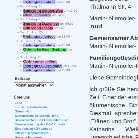
Friedensgebet Lobeda
um 12:00
Thälmann Str
Sa., 08.Aug. 26
Gottesdienst Senioren-West
um 10:30
Offene Peterskirche
um 14:30
Martin- Niemölle
So., 09.Aug. 26
Gottesdienst Drackendorf
um 09:00
nur!
Donn
Gottesdienst Lobeda
um 10:00
Mo., 10.Aug. 26
Gemeinsamer Abs
Friedensgebet Lobeda
um 12:00
Di., 11.Aug. 26
Martin- Niemöller
Friedensgebet Lobeda
um 12:00
Kirche außer Haus - Stadtplatz
um
15:30
Familiengottesdi
Mi., 12.Aug. 26
Kleiderkammer geöffnet
Martin- Niemölle
Friedensgebet Drackendorf
um 12:00
Friedensgebet Lobeda
um 12:00
Liebe Gemeindegl
Beiträge
Ich grüße Sie her
Zeit. Einer der er
Über uns
LoLa
ökumenische Bib
800 Jahre Peterskirche
Grüner Hahn
Diesmal spreche
Evangelische Singschule Jena
„Tränen und Brot“.
Unsere Kirchen und Gemeindehäuser
Gemeindeleitung des KGV Lobeda
Katharina Wie
Ehrenamt im KGV Lobeda
Offener Gesprächskreis
unterschiedliche 
Besuchsdienstkreis