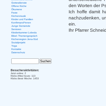
Gottesdienste
den Worten der Psa
Offene Kirche
Ökumene
Ich hoffe damit 
Feste
Kirchenmusik
nachzudenken, und
Kinder und Familien
Konfirmand*innen
ein.
Junge Gemeinde
Ihr Pfarrer Schnei
Senioren
Kleiderkammer Lobeda
Bibel- Themengespräch
Kirchenregion Jena-Süd
Sozialprojekt
Yoga
Kontakte
Datenschutz
Besucheraktivitäten:
Jetzt online: 2
Klicks (Hits) heute: 113
Klicks diese Woche: 1453