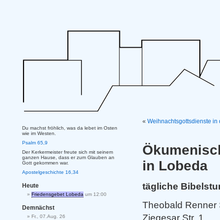
«
Weihnachtsgottsdienste in
Du machst fröhlich, was da lebet im Osten
wie im Westen.
Psalm 65,9
Ökumenisch
Der Kerkermeister freute sich mit seinem
ganzen Hause, dass er zum Glauben an
in Lobeda
Gott gekommen war.
Apostelgeschichte 16,34
tägliche Bibels
Heute
Friedensgebet Lobeda
um 12:00
Theobald Renner 
Demnächst
Ziegesar Str
Fr., 07.Aug. 26