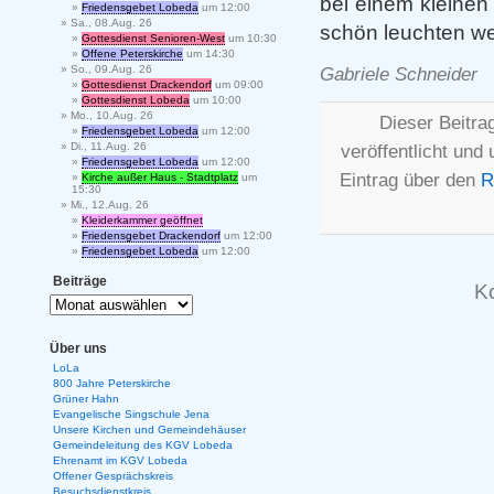
bei einem kleine
Friedensgebet Lobeda
um 12:00
Sa., 08.Aug. 26
schön leuchten w
Gottesdienst Senioren-West
um 10:30
Offene Peterskirche
um 14:30
So., 09.Aug. 26
Gabriele Schneider
Gottesdienst Drackendorf
um 09:00
Gottesdienst Lobeda
um 10:00
Mo., 10.Aug. 26
Dieser Beitr
Friedensgebet Lobeda
um 12:00
Di., 11.Aug. 26
veröffentlicht und
Friedensgebet Lobeda
um 12:00
Eintrag über den
R
Kirche außer Haus - Stadtplatz
um
15:30
Mi., 12.Aug. 26
Kleiderkammer geöffnet
Friedensgebet Drackendorf
um 12:00
Friedensgebet Lobeda
um 12:00
Beiträge
K
Über uns
LoLa
800 Jahre Peterskirche
Grüner Hahn
Evangelische Singschule Jena
Unsere Kirchen und Gemeindehäuser
Gemeindeleitung des KGV Lobeda
Ehrenamt im KGV Lobeda
Offener Gesprächskreis
Besuchsdienstkreis