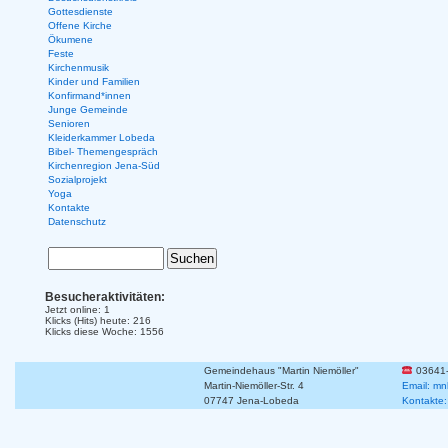
Gottesdienste
Offene Kirche
Ökumene
Feste
Kirchenmusik
Kinder und Familien
Konfirmand*innen
Junge Gemeinde
Senioren
Kleiderkammer Lobeda
Bibel- Themengespräch
Kirchenregion Jena-Süd
Sozialprojekt
Yoga
Kontakte
Datenschutz
Besucheraktivitäten:
Jetzt online: 1
Klicks (Hits) heute: 216
Klicks diese Woche: 1556
Gemeindehaus "Martin Niemöller"
03641
Martin-Niemöller-Str. 4
Email: mn
07747 Jena-Lobeda
Kontakte