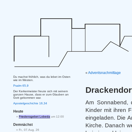
«
Adventsnachmittage
Du machst fröhlich, was da lebet im Osten
wie im Westen.
Psalm 65,9
Drackendor
Der Kerkermeister freute sich mit seinem
ganzen Hause, dass er zum Glauben an
Gott gekommen war.
Am Sonnabend, d
Apostelgeschichte 16,34
Kinder mit ihren 
Heute
eingeladen. Die A
Friedensgebet Lobeda
um 12:00
Kirche. Danach w
Demnächst
Fr., 07.Aug. 26