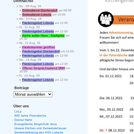
Demnächst
So., 09.Aug. 26
Gottesdienst Drackendorf
um 09:00
Gottesdienst Lobeda
um 10:00
Mo., 10.Aug. 26
Friedensgebet Lobeda
um 12:00
Di., 11.Aug. 26
Friedensgebet Lobeda
um 12:00
Kirche außer Haus - Stadtplatz
um
15:30
Mi., 12.Aug. 26
Kleiderkammer geöffnet
Friedensgebet Drackendorf
um 12:00
Friedensgebet Lobeda
um 12:00
Do., 13.Aug. 26
Friedensgebet Lobeda
um 12:00
Offener Gesprächsabend MNH
um
20:00
Fr., 14.Aug. 26
Friedensgebet Lobeda
um 12:00
Beiträge
Über uns
LoLa
800 Jahre Peterskirche
Grüner Hahn
Evangelische Singschule Jena
Unsere Kirchen und Gemeindehäuser
Gemeindeleitung des KGV Lobeda