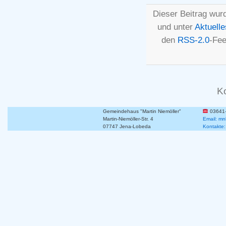
Dieser Beitrag wur
und unter
Aktuelle
den
RSS-2.0
-Fee
K
Gemeindehaus "Martin Niemöller"
03641
Martin-Niemöller-Str. 4
Email: mn
07747 Jena-Lobeda
Kontakte