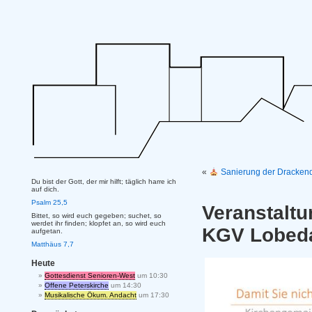
«
Sanierung der Drackend
Du bist der Gott, der mir hilft; täglich harre ich
auf dich.
Psalm 25,5
Veranstalt
Bittet, so wird euch gegeben; suchet, so
werdet ihr finden; klopfet an, so wird euch
KGV Lobed
aufgetan.
Matthäus 7,7
Heute
Gottesdienst Senioren-West
um 10:30
Offene Peterskirche
um 14:30
Musikalische Ökum. Andacht
um 17:30