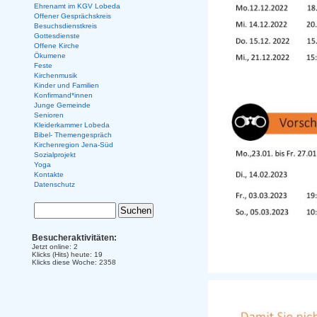
Ehrenamt im KGV Lobeda
Offener Gesprächskreis
Besuchsdienstkreis
Gottesdienste
Offene Kirche
Ökumene
Feste
Kirchenmusik
Kinder und Familien
Konfirmand*innen
Junge Gemeinde
Senioren
Kleiderkammer Lobeda
Bibel- Themengespräch
Kirchenregion Jena-Süd
Sozialprojekt
Yoga
Kontakte
Datenschutz
Besucheraktivitäten:
Jetzt online: 2
Klicks (Hits) heute: 19
Klicks diese Woche: 2358