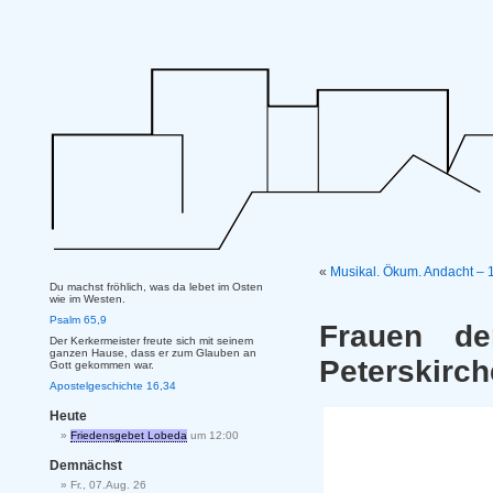
«
Musikal. Ökum. Andacht – 1
Du machst fröhlich, was da lebet im Osten
wie im Westen.
Psalm 65,9
Frauen de
Der Kerkermeister freute sich mit seinem
ganzen Hause, dass er zum Glauben an
Peterskirch
Gott gekommen war.
Apostelgeschichte 16,34
Heute
Friedensgebet Lobeda
um 12:00
Demnächst
Fr., 07.Aug. 26