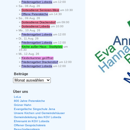
Friedensgebet Lobeda
um 12:00
Sa., 08.Aug. 26
Gottesdienst Senioren-West
um 10:30
Offene Peterskirche
um 14:30
So., 09.Aug. 26
Gottesdienst Drackendorf
um 09:00
Gottesdienst Lobeda
um 10:00
Mo., 10.Aug. 26
Friedensgebet Lobeda
um 12:00
Di., 11.Aug. 26
Friedensgebet Lobeda
um 12:00
Kirche außer Haus - Stadtplatz
um
15:30
Mi., 12.Aug. 26
Kleiderkammer geöffnet
Friedensgebet Drackendorf
um 12:00
Friedensgebet Lobeda
um 12:00
Beiträge
Über uns
LoLa
800 Jahre Peterskirche
Grüner Hahn
Evangelische Singschule Jena
Unsere Kirchen und Gemeindehäuser
Gemeindeleitung des KGV Lobeda
Ehrenamt im KGV Lobeda
Offener Gesprächskreis
Besuchsdienstkreis