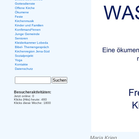
Gottesdienste
Offene Kirche
Ökumene
Feste
Kirchenmusik
Kinder und Familien
Konfirmand*innen
Junge Gemeinde
Senioren
Kleiderkammer Lobeda
Bibel- Themengespräch
Kirchenregion Jena-Süd
Sozialprojekt
Yoga
Kontakte
Datenschutz
Besucheraktivitäten:
Jetzt online: 0
Klicks (Hits) heute: 460
Klicks diese Woche: 1800
Maria Krieg