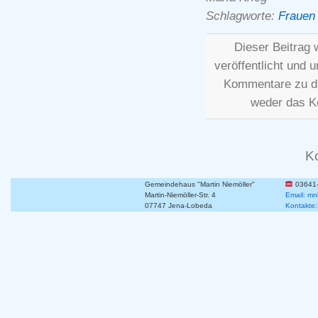
Schlagworte:
Frauen 
Dieser Beitrag
veröffentlicht und 
Kommentare zu d
weder das K
K
Gemeindehaus "Martin Niemöller"
03641
Martin-Niemöller-Str. 4
Email: mn
07747 Jena-Lobeda
Kontakte