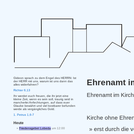
Gideon sprach zu dem Engel des HERRN: Ist
Ehrenamt 
der HERR mit uns, warum ist uns dann das
alles widerfahren?
Richter 6,13
Ehrenamt im Kir
Ihr werdet euch freuen, die ihr jetzt eine
kleine Zeit, wenn es sein soll, traurig seid in
mancherlei Anfechtungen, auf dass euer
Glaube bewährt und viel kostbarer befunden
werde als vergängliches Gold.
1. Petrus 1,6-7
Kirche ohne Ehren
Heute
erst durch die
Friedensgebet Lobeda
um 12:00