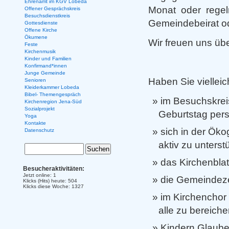
Ehrenamt im KGV Lobeda
Monat oder regel
Offener Gesprächskreis
Besuchsdienstkreis
Gemeindebeirat o
Gottesdienste
Offene Kirche
Ökumene
Wir freuen uns üb
Feste
Kirchenmusik
Kinder und Familien
Konfirmand*innen
Junge Gemeinde
Haben Sie vielleic
Senioren
Kleiderkammer Lobeda
Bibel- Themengespräch
im Besuchskrei
Kirchenregion Jena-Süd
Sozialprojekt
Geburtstag pers
Yoga
Kontakte
sich in der Ök
Datenschutz
aktiv zu unterst
das Kirchenblatt
Besucheraktivitäten:
Jetzt online: 1
die Gemeindeze
Klicks (Hits) heute: 504
Klicks diese Woche: 1327
im Kirchenchor
alle zu bereiche
Kindern Glauben