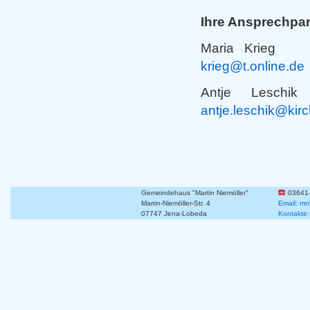
Ihre Ansprechpar
Maria Krieg
krieg@t.online.de
Antje Lesc
antje.leschik@kir
Gemeindehaus "Martin Niemöller"
03641
Martin-Niemöller-Str. 4
Email: mn
07747 Jena-Lobeda
Kontakte