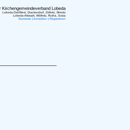
er Kirchengemeindeverband Lobeda
Lobeda-Ost/West, Drackendorf, Zöllnitz, Illmnitz
Lobeda-Altstadt, Wöllnitz, Rutha, Sulza
Startseite
|
Anmelden
|
Registrieren